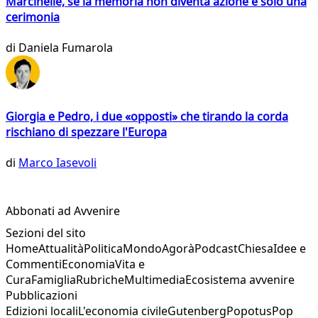
Marcinelle, se la memoria non diventa azione è solo una
cerimonia
di
Daniela Fumarola
Giorgia e Pedro, i due «opposti» che tirando la corda
rischiano di spezzare l'Europa
di
Marco Iasevoli
Abbonati ad Avvenire
Sezioni del sito
Home
Attualità
Politica
Mondo
Agorà
Podcast
Chiesa
Idee e
Commenti
Economia
Vita e
Cura
Famiglia
Rubriche
Multimedia
Ecosistema avvenire
Pubblicazioni
Edizioni locali
L'economia civile
Gutenberg
Popotus
Pop