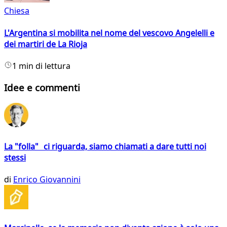
Chiesa
L'Argentina si mobilita nel nome del vescovo Angelelli e
dei martiri de La Rioja
1 min di lettura
Idee e commenti
La "folla" ci riguarda, siamo chiamati a dare tutti noi
stessi
di
Enrico Giovannini