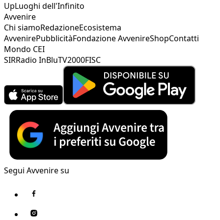
Up
Luoghi dell'Infinito
Avvenire
Chi siamo
Redazione
Ecosistema
Avvenire
Pubblicità
Fondazione Avvenire
Shop
Contatti
Mondo CEI
SIR
Radio InBlu
TV2000
FISC
Segui Avvenire su