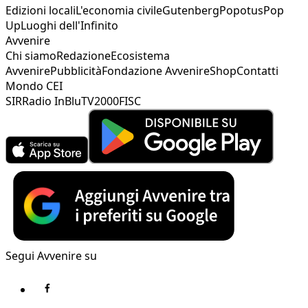
Edizioni locali
L'economia civile
Gutenberg
Popotus
Pop
Up
Luoghi dell'Infinito
Avvenire
Chi siamo
Redazione
Ecosistema
Avvenire
Pubblicità
Fondazione Avvenire
Shop
Contatti
Mondo CEI
SIR
Radio InBlu
TV2000
FISC
Segui Avvenire su