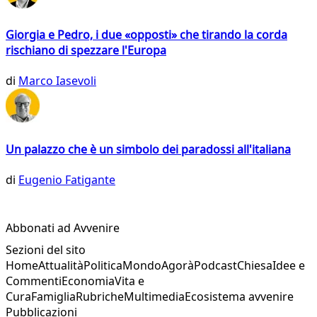
Giorgia e Pedro, i due «opposti» che tirando la corda
rischiano di spezzare l'Europa
di
Marco Iasevoli
Un palazzo che è un simbolo dei paradossi all'italiana
di
Eugenio Fatigante
Abbonati ad Avvenire
Sezioni del sito
Home
Attualità
Politica
Mondo
Agorà
Podcast
Chiesa
Idee e
Commenti
Economia
Vita e
Cura
Famiglia
Rubriche
Multimedia
Ecosistema avvenire
Pubblicazioni