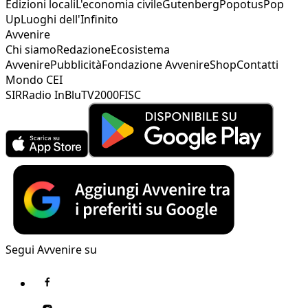
Edizioni locali
L'economia civile
Gutenberg
Popotus
Pop
Up
Luoghi dell'Infinito
Avvenire
Chi siamo
Redazione
Ecosistema
Avvenire
Pubblicità
Fondazione Avvenire
Shop
Contatti
Mondo CEI
SIR
Radio InBlu
TV2000
FISC
Segui Avvenire su