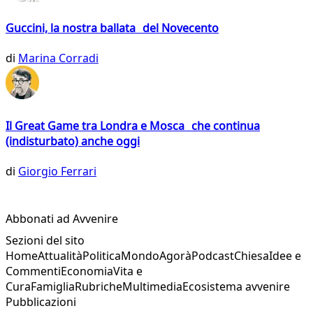
Guccini, la nostra ballata del Novecento
di
Marina Corradi
Il Great Game tra Londra e Mosca che continua
(indisturbato) anche oggi
di
Giorgio Ferrari
Abbonati ad Avvenire
Sezioni del sito
Home
Attualità
Politica
Mondo
Agorà
Podcast
Chiesa
Idee e
Commenti
Economia
Vita e
Cura
Famiglia
Rubriche
Multimedia
Ecosistema avvenire
Pubblicazioni