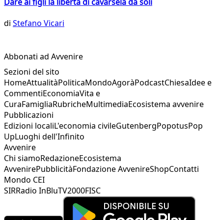
Dare ai figli la libertà di cavarsela da soli
di
Stefano Vicari
Abbonati ad Avvenire
Sezioni del sito
Home
Attualità
Politica
Mondo
Agorà
Podcast
Chiesa
Idee e
Commenti
Economia
Vita e
Cura
Famiglia
Rubriche
Multimedia
Ecosistema avvenire
Pubblicazioni
Edizioni locali
L'economia civile
Gutenberg
Popotus
Pop
Up
Luoghi dell'Infinito
Avvenire
Chi siamo
Redazione
Ecosistema
Avvenire
Pubblicità
Fondazione Avvenire
Shop
Contatti
Mondo CEI
SIR
Radio InBlu
TV2000
FISC