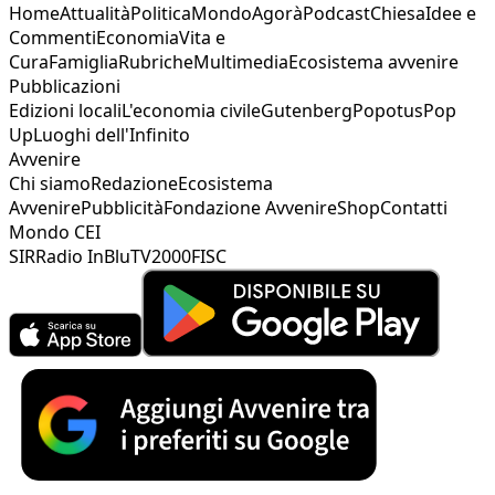
Home
Attualità
Politica
Mondo
Agorà
Podcast
Chiesa
Idee e
Commenti
Economia
Vita e
Cura
Famiglia
Rubriche
Multimedia
Ecosistema avvenire
Pubblicazioni
Edizioni locali
L'economia civile
Gutenberg
Popotus
Pop
Up
Luoghi dell'Infinito
Avvenire
Chi siamo
Redazione
Ecosistema
Avvenire
Pubblicità
Fondazione Avvenire
Shop
Contatti
Mondo CEI
SIR
Radio InBlu
TV2000
FISC