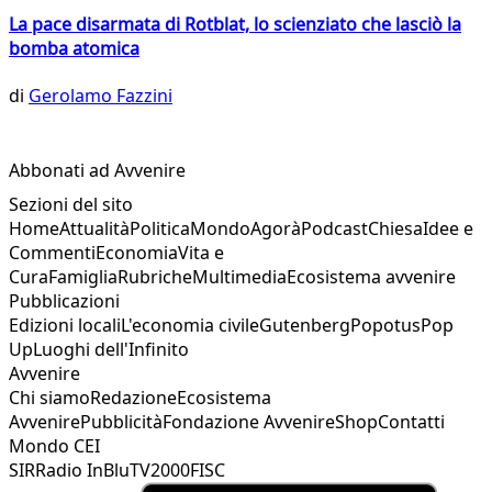
La pace disarmata di Rotblat, lo scienziato che lasciò la
bomba atomica
di
Gerolamo Fazzini
Abbonati ad Avvenire
Sezioni del sito
Home
Attualità
Politica
Mondo
Agorà
Podcast
Chiesa
Idee e
Commenti
Economia
Vita e
Cura
Famiglia
Rubriche
Multimedia
Ecosistema avvenire
Pubblicazioni
Edizioni locali
L'economia civile
Gutenberg
Popotus
Pop
Up
Luoghi dell'Infinito
Avvenire
Chi siamo
Redazione
Ecosistema
Avvenire
Pubblicità
Fondazione Avvenire
Shop
Contatti
Mondo CEI
SIR
Radio InBlu
TV2000
FISC