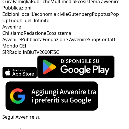
Cura
Famiglia
Rubriche
Multimedia
Ecosistema avvenire
Pubblicazioni
Edizioni locali
L'economia civile
Gutenberg
Popotus
Pop
Up
Luoghi dell'Infinito
Avvenire
Chi siamo
Redazione
Ecosistema
Avvenire
Pubblicità
Fondazione Avvenire
Shop
Contatti
Mondo CEI
SIR
Radio InBlu
TV2000
FISC
Segui Avvenire su