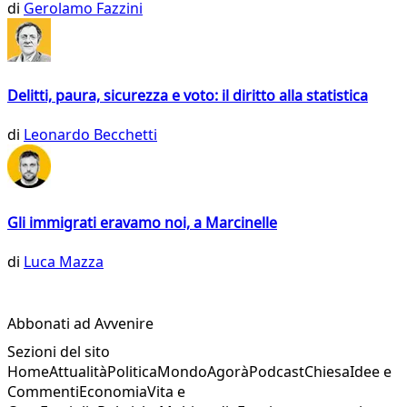
di
Gerolamo Fazzini
Delitti, paura, sicurezza e voto: il diritto alla statistica
di
Leonardo Becchetti
Gli immigrati eravamo noi, a Marcinelle
di
Luca Mazza
Abbonati ad Avvenire
Sezioni del sito
Home
Attualità
Politica
Mondo
Agorà
Podcast
Chiesa
Idee e
Commenti
Economia
Vita e