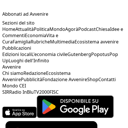
Abbonati ad Avvenire
Sezioni del sito
Home
Attualità
Politica
Mondo
Agorà
Podcast
Chiesa
Idee e
Commenti
Economia
Vita e
Cura
Famiglia
Rubriche
Multimedia
Ecosistema avvenire
Pubblicazioni
Edizioni locali
L'economia civile
Gutenberg
Popotus
Pop
Up
Luoghi dell'Infinito
Avvenire
Chi siamo
Redazione
Ecosistema
Avvenire
Pubblicità
Fondazione Avvenire
Shop
Contatti
Mondo CEI
SIR
Radio InBlu
TV2000
FISC