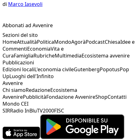
di
Marco Iasevoli
Abbonati ad Avvenire
Sezioni del sito
Home
Attualità
Politica
Mondo
Agorà
Podcast
Chiesa
Idee e
Commenti
Economia
Vita e
Cura
Famiglia
Rubriche
Multimedia
Ecosistema avvenire
Pubblicazioni
Edizioni locali
L'economia civile
Gutenberg
Popotus
Pop
Up
Luoghi dell'Infinito
Avvenire
Chi siamo
Redazione
Ecosistema
Avvenire
Pubblicità
Fondazione Avvenire
Shop
Contatti
Mondo CEI
SIR
Radio InBlu
TV2000
FISC