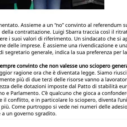
omentato. Assieme a un “no” convinto al referendum s
 della contrattazione. Luigi Sbarra traccia così il rit
re i suoi valori di riferimento. Un sindacato che si a
ione delle imprese. È assieme una rivendicazione e una
di segretario generale, indica la sua preferenza per l
 sempre convinto che non valesse uno sciopero gener
gior ragione ora che è diventata legge. Siamo riusci
ente più di due terzi delle risorse vanno a lavoratori
ezza delle dotazioni imposte dal Patto di stabilità e
rno e Parlamento. C’è qualcuno che gioca a confonder
 il conflitto, e in particolare lo sciopero, diventa l’
più. Come purtroppo si vede nei numeri delle adesioni
e a un governo sgradito.