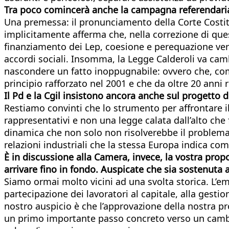
Tra poco comincerà anche la campagna referendaria 
Una premessa: il pronunciamento della Corte Costit
implicitamente afferma che, nella correzione di ques
finanziamento dei Lep, coesione e perequazione verti
accordi sociali. Insomma, la Legge Calderoli va camb
nascondere un fatto inoppugnabile: ovvero che, come
principio rafforzato nel 2001 e che da oltre 20 anni
Il Pd e la Cgil insistono ancora anche sul progetto 
Restiamo convinti che lo strumento per affrontare i
rappresentativi e non una legge calata dall’alto che 
dinamica che non solo non risolverebbe il problema,
relazioni industriali che la stessa Europa indica co
È in discussione alla Camera, invece, la vostra prop
arrivare fino in fondo. Auspicate che sia sostenuta 
Siamo ormai molto vicini ad una svolta storica. L’em
partecipazione dei lavoratori al capitale, alla gestio
nostro auspicio è che l’approvazione della nostra 
un primo importante passo concreto verso un cambiam