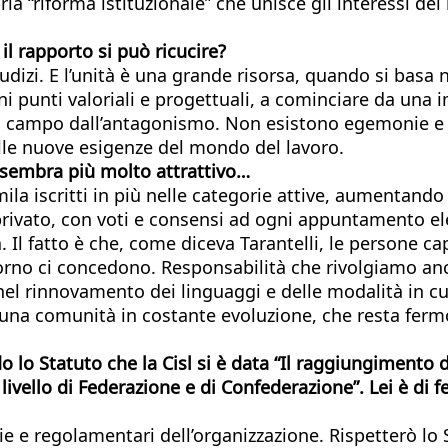
“riforma istituzionale” che unisce gli interessi dei l
 il rapporto si può ricucire?
dizi. E l’unità è una grande risorsa, quando si basa 
ni punti valoriali e progettuali, a cominciare da una 
l campo dall’antagonismo. Non esistono egemonie e l
alle nuove esigenze del mondo del lavoro.
on sembra più molto attrattivo…
mila iscritti in più nelle categorie attive, aumentando
privato, con voti e consensi ad ogni appuntamento ele
. Il fatto è che, come diceva Tarantelli, le persone 
iorno ci concedono. Responsabilità che rivolgiamo anc
nel rinnovamento dei linguaggi e delle modalità in cu
una comunità in costante evoluzione, che resta fermo 
do lo Statuto che la Cisl si è data “Il raggiungimento
livello di Federazione e di Confederazione”. Lei è di 
 e regolamentari dell’organizzazione. Rispetterò lo 