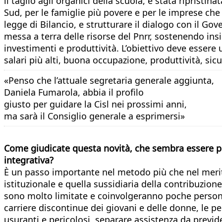
il taglio agli organici della scuola, è stata riprist
Sud, per le famiglie più povere e per le imprese che
legge di Bilancio, e strutturare il dialogo con il G
messa a terra delle risorse del Pnrr, sostenendo in
investimenti e produttività. L’obiettivo deve esser
salari più alti, buona occupazione, produttività, sicu
«Penso che l’attuale segretaria generale aggiunta,
Daniela Fumarola, abbia il profilo
giusto per guidare la Cisl nei prossimi anni,
ma sarà il Consiglio generale a esprimersi»
Come giudicate questa novità, che sembra essere pi
integrativa?
È un passo importante nel metodo più che nel merit
istituzionale e quella sussidiaria della contribuzion
sono molto limitate e coinvolgeranno poche persone.
carriere discontinue dei giovani e delle donne, le pen
usuranti e pericolosi, separare assistenza da previ