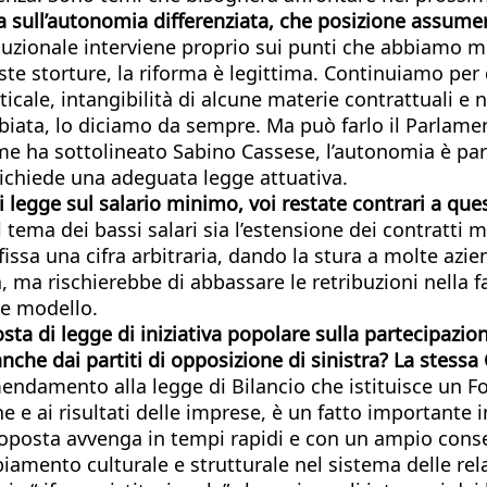
sull’autonomia differenziata, che posizione assumerà
uzionale interviene proprio sui punti che abbiamo me
te storture, la riforma è legittima. Continuiamo per 
cale, intangibilità di alcune materie contrattuali e n
iata, lo diciamo da sempre. Ma può farlo il Parlamento
 ha sottolineato Sabino Cassese, l’autonomia è parte
 richiede una adeguata legge attuativa.
di legge sul salario minimo, voi restate contrari a qu
l tema dei bassi salari sia l’estensione dei contrat
fissa una cifra arbitraria, dando la stura a molte azie
 ma rischierebbe di abbassare le retribuzioni nella f
me modello.
osta di legge di iniziativa popolare sulla partecipaz
anche dai partiti di opposizione di sinistra? La stess
endamento alla legge di Bilancio che istituisce un Fo
ne e ai risultati delle imprese, è un fatto importante i
proposta avvenga in tempi rapidi e con un ampio cons
ento culturale e strutturale nel sistema delle relaz