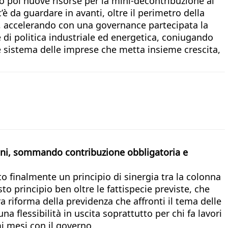
no poi nuove risorse per la mini-decontribuzione al
 da guardare in avanti, oltre il perimetro della
ro, accelerando con una governance partecipata la
 di politica industriale ed energetica, coniugando
 e sistema delle imprese che metta insieme crescita,
nni, sommando contribuzione obbligatoria e
finalmente un principio di sinergia tra la colonna
o principio ben oltre le fattispecie previste, che
 riforma della previdenza che affronti il tema delle
na flessibilità in uscita soprattutto per chi fa lavori
i mesi con il governo.