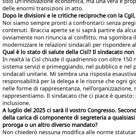
solo un’innovazione economica, ma una vera e propria 
delle enormi transizioni in atto.
Dopo le divisioni e le critiche reciproche con la Cgil,
Noi siamo sempre pronti a confrontarci senza pregiu
contenuti. Braccia aperte se si saprà partire da alcu
ovviamente non rinuncia al conflitto, ma sgombra i
modernizzare le relazioni sindacali per rispondere 
Qual è lo stato di salute della Cisl? Il sindacato n
In realtà la Cisl chiude il quadriennio con oltre 150 
sistema servizi e primeggiando, nel pubblico e nel 
sindacali unitarie. Mi sembra una risposta esaustiva
responsabilità per la delega e le risorse che ogni g
nelle forme di rappresentanza, nell’organizzazione, 
rappresentiamo. Il sindacato che ci piace è questo: 
inclusione.
A luglio del 2025 ci sarà il vostro Congresso. Secon
della carica di componente di segreteria a qualsiasi 
proroga o un altro diverso mandato?
Non chiederò nessuna modifica alle norme statutarie