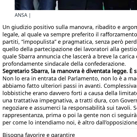
ANSA |
Un giudizio positivo sulla manovra, ribadito e arg
legale, al quale va sempre preferito il rafforzamento
partiti, “impopulista” e pragmatica, senza però perde
quello della partecipazione dei lavoratori alla gest
quale Sbarra annuncia che lascerà a breve la carica 
profondamente sindacale della confederazione.
Segretario Sbarra, la manovra è diventata legge. È
Non lo era in entrata del Parlamento, non lo è a mag
abbiamo fatto ulteriori passi in avanti. Complessivam
lobbistiche erano davvero forti a causa della limitat
una trattativa impegnativa, a tratti dura, con Gove
negoziare e assumerci la responsabilità sui tavoli. Se
rappresentanza, prima o poi la gente non ci seguirà 
per come lo intendiamo noi, è altro dall’opposizion
Bisogna favorire e garantire