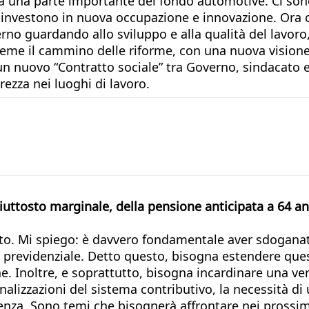
inata una parte importante del fondo automotive. Ci so
 investono in nuova occupazione e innovazione. Ora c’è
overno guardando allo sviluppo e alla qualità del lavo
sieme il cammino delle riforme, con una nuova visione
e un nuovo “Contratto sociale” tra Governo, sindacato
rezza nei luoghi di lavoro.
uttosto marginale, della pensione anticipata a 64 a
o. Mi spiego: è davvero fondamentale aver sdoganato 
e previdenziale. Detto questo, bisogna estendere quest
 Inoltre, e soprattutto, bisogna incardinare una vera
alizzazioni del sistema contributivo, la necessità di u
denza. Sono temi che bisognerà affrontare nei prossim