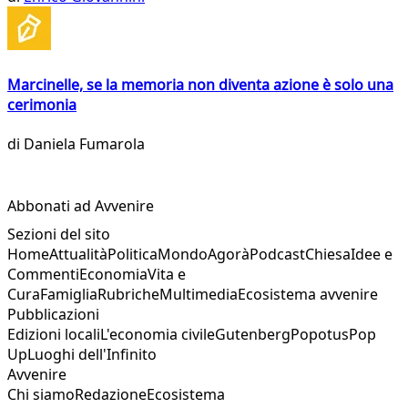
Marcinelle, se la memoria non diventa azione è solo una
cerimonia
di
Daniela Fumarola
Abbonati ad Avvenire
Sezioni del sito
Home
Attualità
Politica
Mondo
Agorà
Podcast
Chiesa
Idee e
Commenti
Economia
Vita e
Cura
Famiglia
Rubriche
Multimedia
Ecosistema avvenire
Pubblicazioni
Edizioni locali
L'economia civile
Gutenberg
Popotus
Pop
Up
Luoghi dell'Infinito
Avvenire
Chi siamo
Redazione
Ecosistema