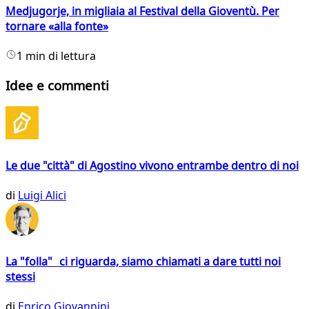
Medjugorje, in migliaia al Festival della Gioventù. Per
tornare «alla fonte»
1 min di lettura
Idee e commenti
Le due "città" di Agostino vivono entrambe dentro di noi
di
Luigi Alici
La "folla" ci riguarda, siamo chiamati a dare tutti noi
stessi
di
Enrico Giovannini