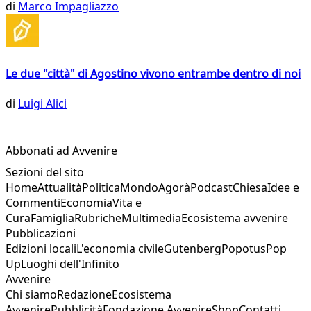
di
Marco Impagliazzo
Le due "città" di Agostino vivono entrambe dentro di noi
di
Luigi Alici
Abbonati ad Avvenire
Sezioni del sito
Home
Attualità
Politica
Mondo
Agorà
Podcast
Chiesa
Idee e
Commenti
Economia
Vita e
Cura
Famiglia
Rubriche
Multimedia
Ecosistema avvenire
Pubblicazioni
Edizioni locali
L'economia civile
Gutenberg
Popotus
Pop
Up
Luoghi dell'Infinito
Avvenire
Chi siamo
Redazione
Ecosistema
Avvenire
Pubblicità
Fondazione Avvenire
Shop
Contatti