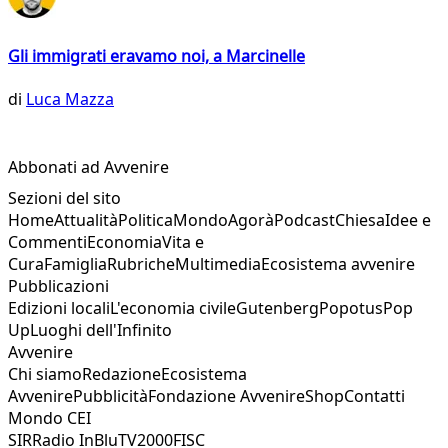
Gli immigrati eravamo noi, a Marcinelle
di
Luca Mazza
Abbonati ad Avvenire
Sezioni del sito
Home
Attualità
Politica
Mondo
Agorà
Podcast
Chiesa
Idee e
Commenti
Economia
Vita e
Cura
Famiglia
Rubriche
Multimedia
Ecosistema avvenire
Pubblicazioni
Edizioni locali
L'economia civile
Gutenberg
Popotus
Pop
Up
Luoghi dell'Infinito
Avvenire
Chi siamo
Redazione
Ecosistema
Avvenire
Pubblicità
Fondazione Avvenire
Shop
Contatti
Mondo CEI
SIR
Radio InBlu
TV2000
FISC