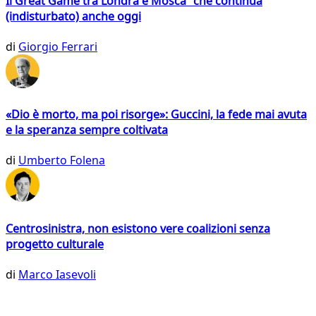
Il Great Game tra Londra e Mosca che continua
(indisturbato) anche oggi
di
Giorgio Ferrari
«Dio è morto, ma poi risorge»: Guccini, la fede mai avuta
e la speranza sempre coltivata
di
Umberto Folena
Centrosinistra, non esistono vere coalizioni senza
progetto culturale
di
Marco Iasevoli