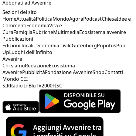
Abbonati ad Avvenire
Sezioni del sito
Home
Attualità
Politica
Mondo
Agorà
Podcast
Chiesa
Idee e
Commenti
Economia
Vita e
Cura
Famiglia
Rubriche
Multimedia
Ecosistema avvenire
Pubblicazioni
Edizioni locali
L'economia civile
Gutenberg
Popotus
Pop
Up
Luoghi dell'Infinito
Avvenire
Chi siamo
Redazione
Ecosistema
Avvenire
Pubblicità
Fondazione Avvenire
Shop
Contatti
Mondo CEI
SIR
Radio InBlu
TV2000
FISC