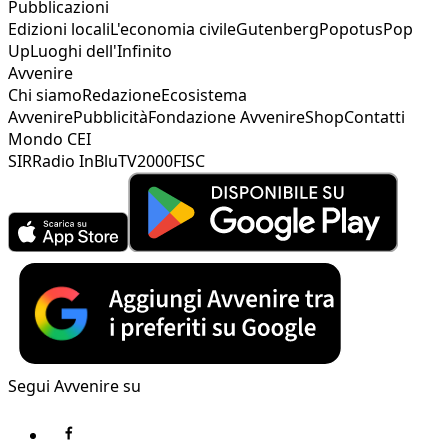
Pubblicazioni
Edizioni locali
L'economia civile
Gutenberg
Popotus
Pop
Up
Luoghi dell'Infinito
Avvenire
Chi siamo
Redazione
Ecosistema
Avvenire
Pubblicità
Fondazione Avvenire
Shop
Contatti
Mondo CEI
SIR
Radio InBlu
TV2000
FISC
Segui Avvenire su