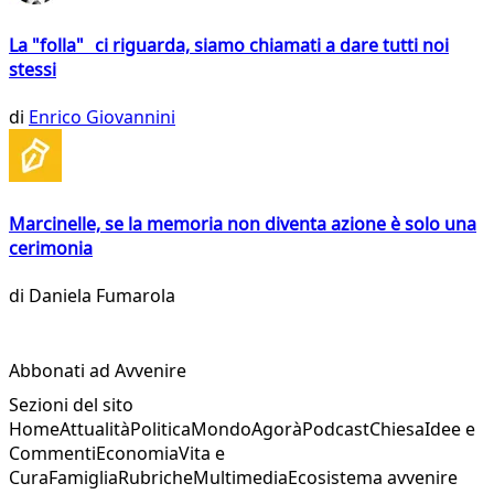
La "folla" ci riguarda, siamo chiamati a dare tutti noi
stessi
di
Enrico Giovannini
Marcinelle, se la memoria non diventa azione è solo una
cerimonia
di
Daniela Fumarola
Abbonati ad Avvenire
Sezioni del sito
Home
Attualità
Politica
Mondo
Agorà
Podcast
Chiesa
Idee e
Commenti
Economia
Vita e
Cura
Famiglia
Rubriche
Multimedia
Ecosistema avvenire