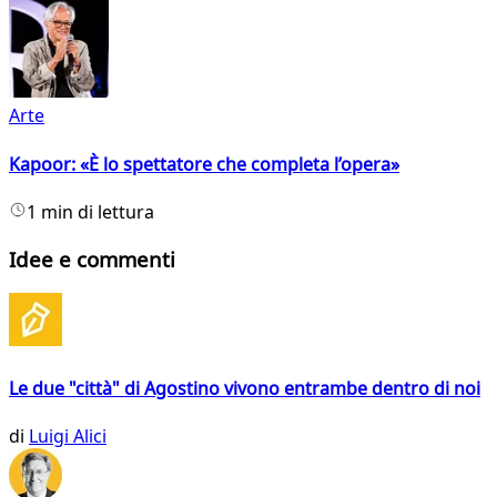
Arte
Kapoor: «È lo spettatore che completa l’opera»
1 min di lettura
Idee e commenti
Le due "città" di Agostino vivono entrambe dentro di noi
di
Luigi Alici