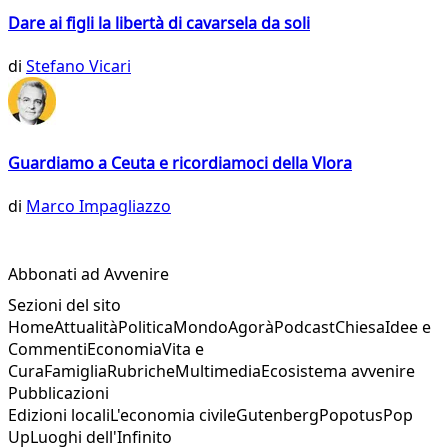
Dare ai figli la libertà di cavarsela da soli
di
Stefano Vicari
Guardiamo a Ceuta e ricordiamoci della Vlora
di
Marco Impagliazzo
Abbonati ad Avvenire
Sezioni del sito
Home
Attualità
Politica
Mondo
Agorà
Podcast
Chiesa
Idee e
Commenti
Economia
Vita e
Cura
Famiglia
Rubriche
Multimedia
Ecosistema avvenire
Pubblicazioni
Edizioni locali
L'economia civile
Gutenberg
Popotus
Pop
Up
Luoghi dell'Infinito