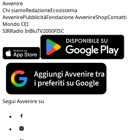
Avvenire
Chi siamo
Redazione
Ecosistema
Avvenire
Pubblicità
Fondazione Avvenire
Shop
Contatti
Mondo CEI
SIR
Radio InBlu
TV2000
FISC
Segui Avvenire su