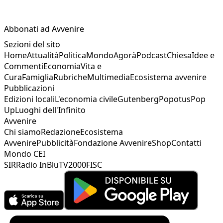
Abbonati ad Avvenire
Sezioni del sito
Home
Attualità
Politica
Mondo
Agorà
Podcast
Chiesa
Idee e
Commenti
Economia
Vita e
Cura
Famiglia
Rubriche
Multimedia
Ecosistema avvenire
Pubblicazioni
Edizioni locali
L'economia civile
Gutenberg
Popotus
Pop
Up
Luoghi dell'Infinito
Avvenire
Chi siamo
Redazione
Ecosistema
Avvenire
Pubblicità
Fondazione Avvenire
Shop
Contatti
Mondo CEI
SIR
Radio InBlu
TV2000
FISC