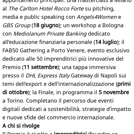
appuntamenti principali: una masterclass a Milano
al
The Carlton Hotel Rocco Forte
su pitching,
media e public speaking con
Angels4Women
e
GBS Group
(
18 giugno
); un workshop a Bologna
con
Mediolanum Private Banking
dedicato
all’educazione finanziaria personale (
14 luglio
); il
FAB50 Gathering a Porto Venere, evento esclusivo
dedicato alle 50 imprenditrici più innovative del
Premio (
11 settembre
); una tappa immersiva
presso il
DHL Express Italy
Gateway di Napoli sui
temi dell’export e dell’internazionalizzazione (
primi
di ottobre
); la Finale, in programma il
5 novembre
a Torino. Completano il percorso due eventi
digitali dedicati a sostenibilità, strategie d’impatto
e nuove sfide del commercio internazionale.
A chi si rivolge