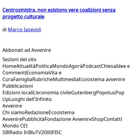
Centrosinistra, non esistono vere coalizioni senza
progetto culturale
di
Marco Iasevoli
Abbonati ad Avvenire
Sezioni del sito
Home
Attualità
Politica
Mondo
Agorà
Podcast
Chiesa
Idee e
Commenti
Economia
Vita e
Cura
Famiglia
Rubriche
Multimedia
Ecosistema avvenire
Pubblicazioni
Edizioni locali
L'economia civile
Gutenberg
Popotus
Pop
Up
Luoghi dell'Infinito
Avvenire
Chi siamo
Redazione
Ecosistema
Avvenire
Pubblicità
Fondazione Avvenire
Shop
Contatti
Mondo CEI
SIR
Radio InBlu
TV2000
FISC