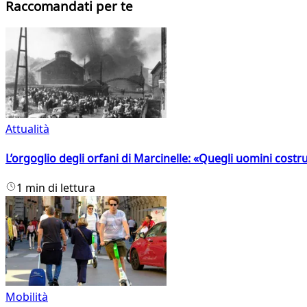
Raccomandati per te
Attualità
L’orgoglio degli orfani di Marcinelle: «Quegli uomini costr
1 min di lettura
Mobilità