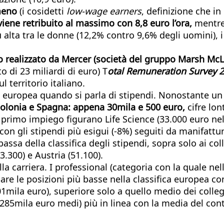
meno
(i cosidetti
low-wage earners
, definizione che i
iene retribuito al massimo con 8,8 euro l’ora,
mentre
 alta tra le donne (12,2% contro 9,6% degli uomini), i
o realizzato da Mercer (società del gruppo Marsh Mc
o di 23 miliardi di euro) T
otal Remuneration Survey 
 territorio italiano.
ca europea quando si parla di stipendi. Nonostante u
i Polonia e Spagna: appena 30mila e 500 euro,
cifre lon
 primo impiego figurano Life Science (33.000 euro nel 
 con gli stipendi più esigui (-8%) seguiti da manifattu
bassa della classifica degli stipendi, sopra solo ai co
3.300) e Austria (51.100).
la carriera. I professional (categoria con la quale nell
re le posizioni più basse nella classifica europea co
ila euro), superiore solo a quello medio dei colleghi 
285mila euro medi) più in linea con la media del con