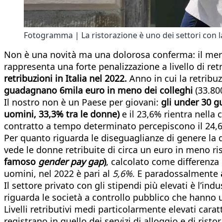
Fotogramma | La ristorazione è uno dei settori con la
Non è una novità ma una dolorosa conferma: il merca
rappresenta una forte penalizzazione a livello di re
retribuzioni in Italia nel 2022.
Anno in cui la retribu
guadagnano 6mila euro in meno dei colleghi
(33.80
Il nostro non è un Paese per giovani:
gli under 30 gu
uomini, 33,3% tra le donne)
e il 23,6% rientra nella 
contratto a tempo determinato percepiscono il 24,
Per quanto riguarda le diseguaglianze di genere la 
vede le donne retribuite di circa un euro in meno ri
famoso
gender pay gap
)
, calcolato come differenza
uomini, nel 2022 è pari al
5,6%
. E paradossalmente
Il settore privato con gli stipendi più elevati è l’in
riguarda le società a controllo pubblico che hanno u
Livelli retributivi medi particolarmente elevati caratt
registrano in quello dei servizi di alloggio e di risto