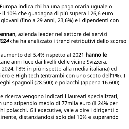
n Europa indica chi ha una paga oraria uguale o
 il 10% che guadagna di più supera i 26,6 euro.
 giovani (fino a 29 anni, 23,6%) e i dipendenti con
Lennan
, azienda leader nel settore dei servizi
2024
che ha analizzato i trend retributivi dello scorso
n aumento del 5,4% rispetto al 2021
hanno le
tane anni luce dai livelli delle vicine Svizzera,
2024, l’8% in più rispetto alla media italiana) ed
riero e High tech (entrambi con uno scoto dell’1%). I
lleghi spagnoli (28.500) e polacchi (appena 16.600).
e ricerca vengono indicati i laureati specializzati,
n uno stipendio medio di 77mila euro (il 24% per
polacchi. Gli executive, vale a dire i dirigenti o
tinente, distanziandosi solo del 10% e superando