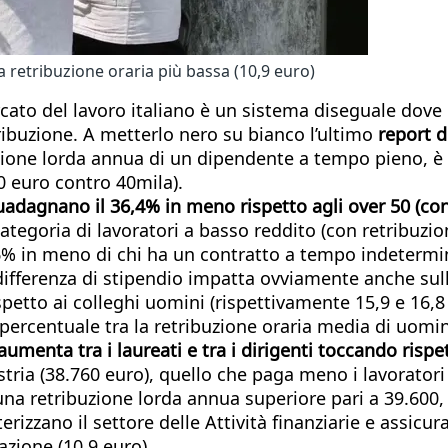
 retribuzione oraria più bassa (10,9 euro)
to del lavoro italiano è un sistema diseguale dove 
tribuzione. A metterlo nero su bianco l’ultimo
report d
zione lorda annua di un dipendente a tempo pieno, è 
0 euro contro 40mila).
adagnano il 36,4% in meno rispetto agli over 50 (con 
categoria di lavoratori a basso reddito (con retribuzio
6% in meno di chi ha un contratto a tempo indetermi
differenza di stipendio impatta ovviamente anche sull
spetto ai colleghi uomini (rispettivamente 15,9 e 16,8
 percentuale tra la retribuzione oraria media di uomin
aumenta tra i laureati e tra i dirigenti toccando rispe
dustria (38.760 euro), quello che paga meno i lavoratori
na retribuzione lorda annua superiore pari a 39.600, p
erizzano il settore delle Attività finanziarie e assicura
razione (10,9 euro).