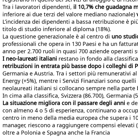
Tra i lavoratori dipendenti,
il 10,7% che guadagna 
inferiore ai due terzi del valore mediano nazionale)
v
L’incidenza dei dipendenti a bassa retribuzione è più
titolo di studio inferiore al diploma (18%).
La questione generazionale è al centro di
uno studi
professionali che opera in 130 Paesi e ha un fatturat
anno per 2.700 ruoli in quasi 700 aziende operanti sul
I neo-laureati italiani
restano in fondo alla classifi
retribuzioni in entrata più basse dopo i colleghi d
Germania e Austria. Tra i settori più remunerativi al
Energy (+5%), mentre i Servizi Finanziari sono quelli
neolaureati italiani si collocano sempre nella parte 
In cima alla classifica, Svizzera (86.700), Germania (5
La situazione migliora con il passare degli anni
e del
con almeno 4 o 5 di esperienza, continuano a occupa
centro in meno della media europea che supera i 101m
manager, riescono a raggiungere compensi elevati (
oltre a Polonia e Spagna anche la Francia