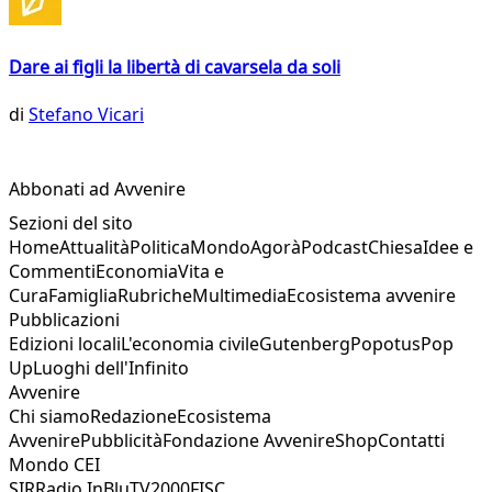
Dare ai figli la libertà di cavarsela da soli
di
Stefano Vicari
Abbonati ad Avvenire
Sezioni del sito
Home
Attualità
Politica
Mondo
Agorà
Podcast
Chiesa
Idee e
Commenti
Economia
Vita e
Cura
Famiglia
Rubriche
Multimedia
Ecosistema avvenire
Pubblicazioni
Edizioni locali
L'economia civile
Gutenberg
Popotus
Pop
Up
Luoghi dell'Infinito
Avvenire
Chi siamo
Redazione
Ecosistema
Avvenire
Pubblicità
Fondazione Avvenire
Shop
Contatti
Mondo CEI
SIR
Radio InBlu
TV2000
FISC