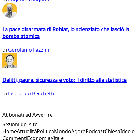
La pace disarmata di Roblat, lo scienziato che lasciò la
bomba atomica
di
Gerolamo Fazzini
Delitti, paura, sicurezza e voto: il diritto alla statistica
di
Leonardo Becchetti
Abbonati ad Avvenire
Sezioni del sito
Home
Attualità
Politica
Mondo
Agorà
Podcast
Chiesa
Idee e
Commenti
Economia
Vita e