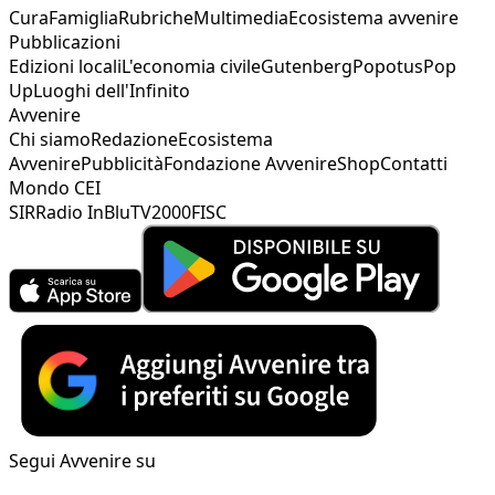
Cura
Famiglia
Rubriche
Multimedia
Ecosistema avvenire
Pubblicazioni
Edizioni locali
L'economia civile
Gutenberg
Popotus
Pop
Up
Luoghi dell'Infinito
Avvenire
Chi siamo
Redazione
Ecosistema
Avvenire
Pubblicità
Fondazione Avvenire
Shop
Contatti
Mondo CEI
SIR
Radio InBlu
TV2000
FISC
Segui Avvenire su