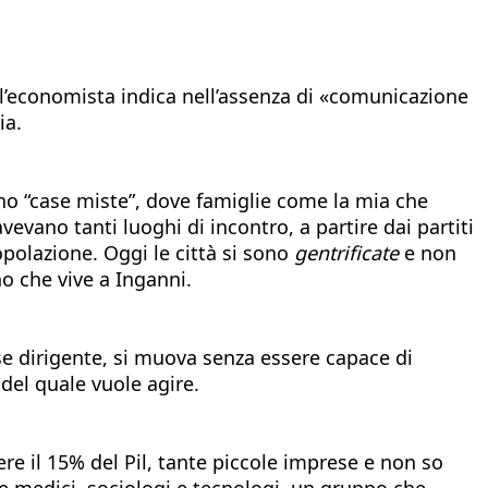
 l’economista indica nell’assenza di «comunicazione
ia.
ano “case miste”, dove famiglie come la mia che
evano tanti luoghi di incontro, a partire dai partiti
opolazione. Oggi le città si sono
gentrificate
e non
no che vive a Inganni.
se dirigente, si muova senza essere capace di
del quale vuole agire.
re il 15% del Pil, tante piccole imprese e non so
e medici, sociologi e tecnologi, un gruppo che