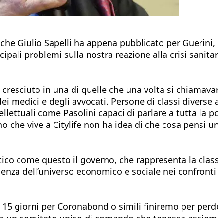
che Giulio Sapelli ha appena pubblicato per Guerini,
ipali problemi sulla nostra reazione alla crisi sanitar
o cresciuto in una di quelle che una volta si chiamav
i medici e degli avvocati. Persone di classi diverse av
llettuali come Pasolini capaci di parlare a tutta la p
uno che vive a Citylife non ha idea di che cosa pensi u
itico come questo il governo, che rappresenta la clas
enza dell’universo economico e sociale nei confronti 
 15 giorni per Coronabond o simili finiremo per perde
bito un comitato unico di comando che tenesse assiem