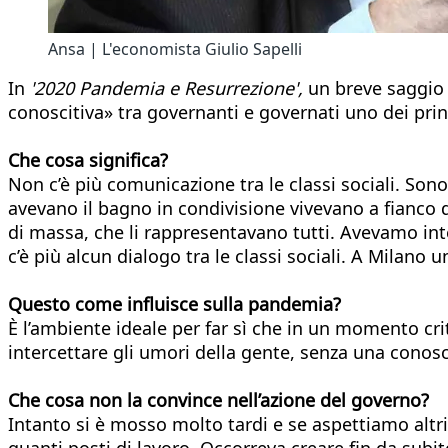
Ansa | L'economista Giulio Sapelli
In
'2020 Pandemia e Resurrezione',
un breve saggio 
conoscitiva» tra governanti e governati uno dei princ
Che cosa significa?
Non c’è più comunicazione tra le classi sociali. Son
avevano il bagno in condivisione vivevano a fianco de
di massa, che li rappresentavano tutti. Avevamo inte
c’è più alcun dialogo tra le classi sociali. A Milano 
Questo come influisce sulla pandemia?
È l’ambiente ideale per far sì che in un momento cr
intercettare gli umori della gente, senza una conosc
Che cosa non la convince nell’azione del governo?
Intanto si è mosso molto tardi e se aspettiamo altri
quanti posti di lavoro. Occorreva creare fin da su