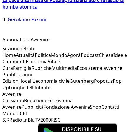
La pace disarmata di Rotblat, lo scienziato che lasciò la
bomba atomica
di
Gerolamo Fazzini
Abbonati ad Avvenire
Sezioni del sito
Home
Attualità
Politica
Mondo
Agorà
Podcast
Chiesa
Idee e
Commenti
Economia
Vita e
Cura
Famiglia
Rubriche
Multimedia
Ecosistema avvenire
Pubblicazioni
Edizioni locali
L'economia civile
Gutenberg
Popotus
Pop
Up
Luoghi dell'Infinito
Avvenire
Chi siamo
Redazione
Ecosistema
Avvenire
Pubblicità
Fondazione Avvenire
Shop
Contatti
Mondo CEI
SIR
Radio InBlu
TV2000
FISC