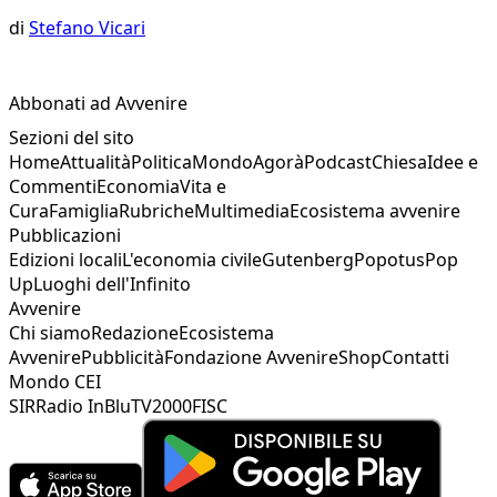
di
Stefano Vicari
Abbonati ad Avvenire
Sezioni del sito
Home
Attualità
Politica
Mondo
Agorà
Podcast
Chiesa
Idee e
Commenti
Economia
Vita e
Cura
Famiglia
Rubriche
Multimedia
Ecosistema avvenire
Pubblicazioni
Edizioni locali
L'economia civile
Gutenberg
Popotus
Pop
Up
Luoghi dell'Infinito
Avvenire
Chi siamo
Redazione
Ecosistema
Avvenire
Pubblicità
Fondazione Avvenire
Shop
Contatti
Mondo CEI
SIR
Radio InBlu
TV2000
FISC