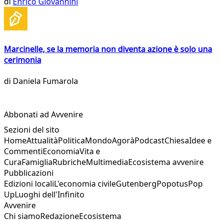
di
Enrico Giovannini
Marcinelle, se la memoria non diventa azione è solo una
cerimonia
di
Daniela Fumarola
Abbonati ad Avvenire
Sezioni del sito
Home
Attualità
Politica
Mondo
Agorà
Podcast
Chiesa
Idee e
Commenti
Economia
Vita e
Cura
Famiglia
Rubriche
Multimedia
Ecosistema avvenire
Pubblicazioni
Edizioni locali
L'economia civile
Gutenberg
Popotus
Pop
Up
Luoghi dell'Infinito
Avvenire
Chi siamo
Redazione
Ecosistema