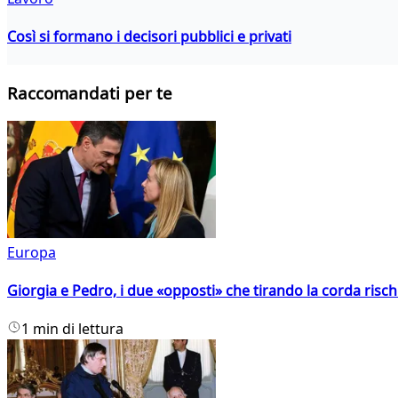
Così si formano i decisori pubblici e privati
Raccomandati per te
Europa
Giorgia e Pedro, i due «opposti» che tirando la corda risc
1 min di lettura