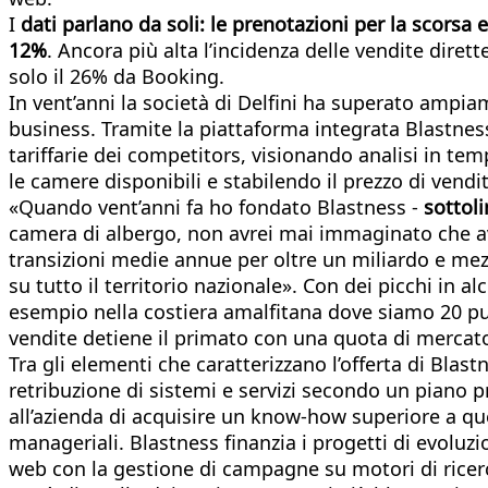
I
dati parlano da soli: le prenotazioni per la scorsa e
12%
. Ancora più alta l’incidenza delle vendite dire
solo il 26% da Booking.
In vent’anni la società di Delfini ha superato ampiam
business. Tramite la piattaforma integrata Blastness 
tariffarie dei competitors, visionando analisi in temp
le camere disponibili e stabilendo il prezzo di vendit
«Quando vent’anni fa ho fondato Blastness -
sottoli
camera di albergo, non avrei mai immaginato che 
transizioni medie annue per oltre un miliardo e mezzo
su tutto il territorio nazionale». Con dei picchi in a
esempio nella costiera amalfitana dove siamo 20 pun
vendite detiene il primato con una quota di mercat
Tra gli elementi che caratterizzano l’offerta di Blastn
retribuzione di sistemi e servizi secondo un piano p
all’azienda di acquisire un know-how superiore a que
manageriali. Blastness finanzia i progetti di evoluzi
web con la gestione di campagne su motori di ricerc