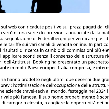
 sul web con ricadute positive sui prezzi pagati dai c
n virtù di una serie di correzioni annunciate dalla pi
ta su segnalazione di Federalberghi per verificare pos
lle tariffe sui vari canali di vendita online. In parti
ei risultati di ricerca in cambio di commissioni più e
i applicare sconti senza il consenso delle strutture ric
ni dell’Antitrust, Booking ha presentato un pacchetto
nte in molti Paesi europei, Italia compresa, e interm
iffaria hanno prodotto negli ultimi due decenni due gr
 brevi: l’ottimizzazione dell’occupazione delle struttu
me aziende travel-tech al mondo, festeggia nel 2024 i
 rivale più famosa. Il suo nome probabilmente è scono
 di categoria elevata, a cogliere le opportunità dei nu