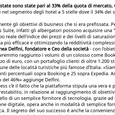
state sono state pari al 33% della quota di mercato, va
tte nel segmento degli hotel a 5 stelle dove il 34% dei
ente gli obiettivi di business che si era prefissata. P
Suite, infatti gli albergatori possono acquisire una “
o reale dell’indice dei prezzi e dei livelli di saturazi
a più efficace e ottimizzando la redditività complessi
nea Delfini, fondatore e Ceo della società
- con l’obie
avremmo raggiunto i volumi di un colosso come Book
 di euro, con un portafoglio clienti di oltre 1.200 st
lcune delle località turistiche più famose d’Italia. «Si
ti percentuali sopra Booking e 25 sopra Expedia. Anc
o del 46%» aggiunge Delfini.
ess c’è il fatto che la piattaforma stipula una vera e p
restabilito, in relazione al raggiungimento di obiett
llo di un semplice fornitore di tecnologia, grazie ad
one digitale, opera anche in modalità di semplice forn
a. Il segreto del suo successo è anche la convenienz