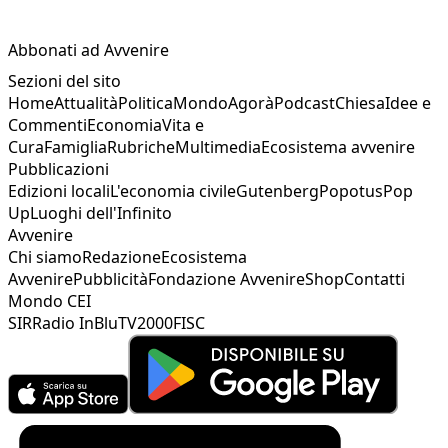
Abbonati ad Avvenire
Sezioni del sito
Home
Attualità
Politica
Mondo
Agorà
Podcast
Chiesa
Idee e
Commenti
Economia
Vita e
Cura
Famiglia
Rubriche
Multimedia
Ecosistema avvenire
Pubblicazioni
Edizioni locali
L'economia civile
Gutenberg
Popotus
Pop
Up
Luoghi dell'Infinito
Avvenire
Chi siamo
Redazione
Ecosistema
Avvenire
Pubblicità
Fondazione Avvenire
Shop
Contatti
Mondo CEI
SIR
Radio InBlu
TV2000
FISC