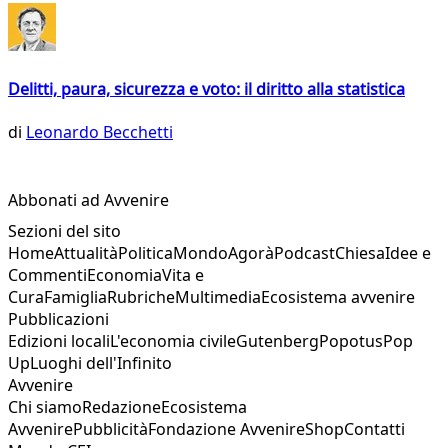
Delitti, paura, sicurezza e voto: il diritto alla statistica
di
Leonardo Becchetti
Abbonati ad Avvenire
Sezioni del sito
Home
Attualità
Politica
Mondo
Agorà
Podcast
Chiesa
Idee e
Commenti
Economia
Vita e
Cura
Famiglia
Rubriche
Multimedia
Ecosistema avvenire
Pubblicazioni
Edizioni locali
L'economia civile
Gutenberg
Popotus
Pop
Up
Luoghi dell'Infinito
Avvenire
Chi siamo
Redazione
Ecosistema
Avvenire
Pubblicità
Fondazione Avvenire
Shop
Contatti