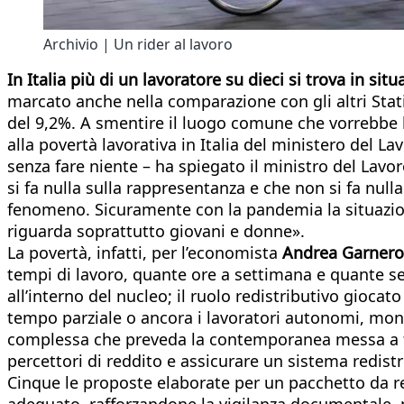
Archivio | Un rider al lavoro
In Italia più di un lavoratore su dieci si trova in si
marcato anche nella comparazione con gli altri Stati
del 9,2%. A smentire il luogo comune che vorrebbe l
alla povertà lavorativa in Italia del ministero del 
senza fare niente – ha spiegato il ministro del Lavo
si fa nulla sulla rappresentanza e che non si fa nul
fenomeno. Sicuramente con la pandemia la situazion
riguarda soprattutto giovani e donne».
La povertà, infatti, per l’economista
Andrea Garnero
tempi di lavoro, quante ore a settimana e quante s
all’interno del nucleo; il ruolo redistributivo giocat
tempo parziale o ancora i lavoratori autonomi, monor
complessa che preveda la contemporanea messa a terr
percettori di reddito e assicurare un sistema redist
Cinque le proposte elaborate per un pacchetto da re
adeguato, rafforzandone la vigilanza documentale, pe