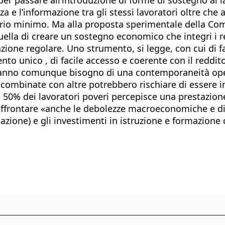
e l’informazione tra gli stessi lavoratori oltre che 
lario minimo. Ma alla proposta sperimentale della Com
quella di creare un sostegno economico che integri i re
zione regolare. Uno strumento, si legge, con cui di fa
nto unico , di facile accesso e coerente con il reddit
vranno comunque bisogno di una contemporaneità oper
 combinate con altre potrebbero rischiare di essere i
 il 50% dei lavoratori poveri percepisce una prestazio
affrontare «anche le debolezze macroeconomiche e di po
ttazione) e gli investimenti in istruzione e formazione