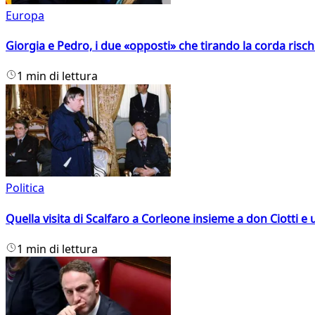
Europa
Giorgia e Pedro, i due «opposti» che tirando la corda risc
1 min di lettura
Politica
Quella visita di Scalfaro a Corleone insieme a don Ciotti e u
1 min di lettura