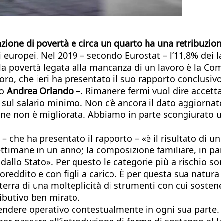
tuazione di povertà e circa un quarto ha una retribuzio
 europei. Nel 2019 – secondo Eurostat – l’11,8% dei l
a povertà legata alla mancanza di un lavoro è la Com
Lavoro, che ieri ha presentato il suo rapporto conclus
ro
Andrea Orlando
–. Rimanere fermi vuol dire accetta
la sul salario minimo. Non c’è ancora il dato aggiorna
e non è migliorata. Abbiamo in parte scongiurato u
– che ha presentato il rapporto – «è il risultato di un
ettimane in un anno; la composizione familiare, in p
o dallo Stato». Per questo le categorie più a rischio s
eddito e con figli a carico. È per questa sua natura 
a di una molteplicità di strumenti con cui sostener
ributivo ben mirato.
ndere operativo contestualmente in ogni sua parte. S
r passare all’introduzione di forme di sostegno al lav