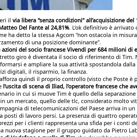
eri il
via libera "senza condizioni" all’acquisizione de
Matteo Del Fante al 24,81%
. L’ok definitivo è arrivat
ome ha detto la stessa Agcom “non ostacola in misura 
forzamento di una posizione dominante”.
e azioni del socio francese Vivendi per 684 milioni di 
retto giro è diventata il socio di riferimento di Tim.
formarsi e ampliare la sua attività spostandola dall
izi digitali, il risparmio, la finanza.
afforza quindi il proprio controllo (visto che Poste è
he
l’uscita di scena di Iliad, l’operatore francese che 
nario in cui si muove Tim è quello della separazione tra
n un mercato, quello delle tlc, considerato molto vita
compagnia di telecomunicazioni del Paese arriva in un 
 posti di lavoro persi. La presenza di quattro operato
ezzi per i clienti rappresenta una sfida per i conti de
a nuova stagione per il gruppo guidato da Pietro Lab