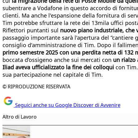
cui
la migrazione della rete di Poste Mobile da quel
subentrare a Vodafone in questo accordo di fornitura
clienti. Ma anche l'espansione della fornitura di serv
Tim potrebbe sfruttare la rete dei 13mila uffici post
Riflettori puntanti sul
nuovo piano industriale, che v
passaggio importante sarà l'apertura del “cantiere 
consiglio d'amministrazione di Tim. Dopo il falliment
primo semestre 2025 con una perdita netta di 132 m
boccata d’ossigeno anche sui mercati con
un rialzo
Iliad aveva ufficializzato la fine dei colloqui
con Tim.
sua partecipazione nel capitale di Tim.
© RIPRODUZIONE RISERVATA
Seguici anche su Google Discover di Avvenire
Altro di Lavoro