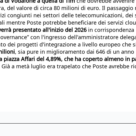
la di Vodafone a quella di Tim
che dovrebbe avvenire a
, del valore di circa 80 milioni di euro. Il passaggio
izi congiunti nei settori delle telecomunicazioni, dei s
ali mentre Poste potrebbe beneficiare dei servizi clou
errà presentato all'inizio del 2026
in corrispondenza 
governance” con l'ingresso dell'amministratore delega
o dei progetti d'integrazione a livello europeo che si 
ilioni
, sia pure in miglioramento dai 646 di un anno p
 a piazza Affari del 4,89%, che ha coperto almeno in p
 Già a metà luglio era trapelato che Poste avrebbe rice