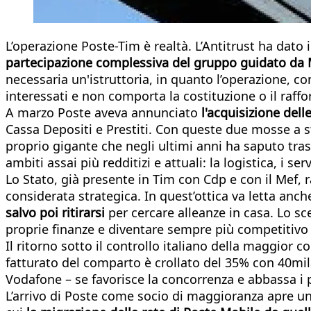
L’operazione Poste-Tim è realtà. L’Antitrust ha dato i
partecipazione complessiva del gruppo guidato da 
necessaria un'istruttoria, in quanto l’operazione, c
interessati e non comporta la costituzione o il raf
A marzo Poste aveva annunciato
l'acquisizione dell
Cassa Depositi e Prestiti. Con queste due mosse a st
proprio gigante che negli ultimi anni ha saputo tras
ambiti assai più redditizi e attuali: la logistica, i serv
Lo Stato, già presente in Tim con Cdp e con il Mef, r
considerata strategica. In quest’ottica va letta anc
salvo poi ritirarsi
per cercare alleanze in casa. Lo sce
proprie finanze e diventare sempre più competitivo i
Il ritorno sotto il controllo italiano della maggior 
fatturato del comparto è crollato del 35% con 40mila
Vodafone – se favorisce la concorrenza e abbassa i pr
L’arrivo di Poste come socio di maggioranza apre un