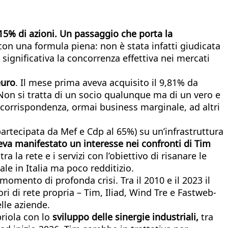
l 15% di azioni. Un passaggio che porta la
o con una formula piena: non è stata infatti giudicata
significativa la concorrenza effettiva nei mercati
euro
. Il mese prima aveva acquisito il 9,81% da
 Non si tratta di un socio qualunque ma di un vero e
a corrispondenza, ormai business marginale, ad altri
 partecipata da Mef e Cdp al 65%) su un’infrastruttura
aveva manifestato un interesse nei confronti di Tim
 la rete e i servizi con l’obiettivo di risanare le
le in Italia ma poco redditizio.
momento di profonda crisi. Tra il 2010 e il 2023 il
ri di rete propria – Tim, Iliad, Wind Tre e Fastweb-
lle aziende.
riola con lo
sviluppo delle sinergie industriali,
tra