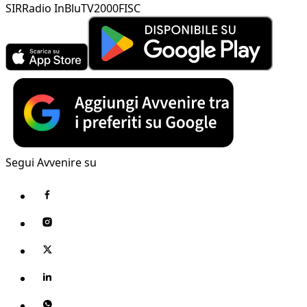
SIR
Radio InBlu
TV2000
FISC
Segui Avvenire su