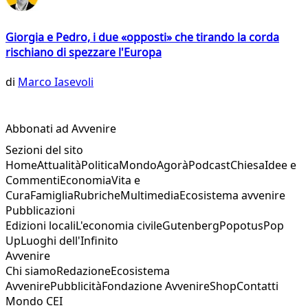
Giorgia e Pedro, i due «opposti» che tirando la corda
rischiano di spezzare l'Europa
di
Marco Iasevoli
Abbonati ad Avvenire
Sezioni del sito
Home
Attualità
Politica
Mondo
Agorà
Podcast
Chiesa
Idee e
Commenti
Economia
Vita e
Cura
Famiglia
Rubriche
Multimedia
Ecosistema avvenire
Pubblicazioni
Edizioni locali
L'economia civile
Gutenberg
Popotus
Pop
Up
Luoghi dell'Infinito
Avvenire
Chi siamo
Redazione
Ecosistema
Avvenire
Pubblicità
Fondazione Avvenire
Shop
Contatti
Mondo CEI