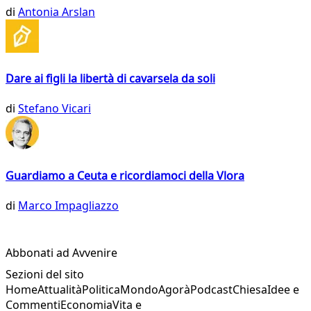
di
Antonia Arslan
Dare ai figli la libertà di cavarsela da soli
di
Stefano Vicari
Guardiamo a Ceuta e ricordiamoci della Vlora
di
Marco Impagliazzo
Abbonati ad Avvenire
Sezioni del sito
Home
Attualità
Politica
Mondo
Agorà
Podcast
Chiesa
Idee e
Commenti
Economia
Vita e