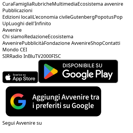
Cura
Famiglia
Rubriche
Multimedia
Ecosistema avvenire
Pubblicazioni
Edizioni locali
L'economia civile
Gutenberg
Popotus
Pop
Up
Luoghi dell'Infinito
Avvenire
Chi siamo
Redazione
Ecosistema
Avvenire
Pubblicità
Fondazione Avvenire
Shop
Contatti
Mondo CEI
SIR
Radio InBlu
TV2000
FISC
Segui Avvenire su