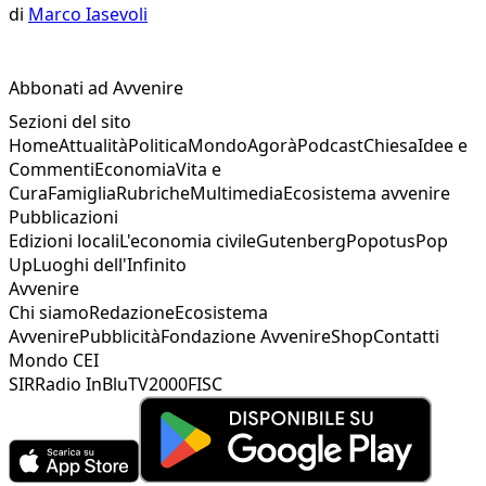
di
Marco Iasevoli
Abbonati ad Avvenire
Sezioni del sito
Home
Attualità
Politica
Mondo
Agorà
Podcast
Chiesa
Idee e
Commenti
Economia
Vita e
Cura
Famiglia
Rubriche
Multimedia
Ecosistema avvenire
Pubblicazioni
Edizioni locali
L'economia civile
Gutenberg
Popotus
Pop
Up
Luoghi dell'Infinito
Avvenire
Chi siamo
Redazione
Ecosistema
Avvenire
Pubblicità
Fondazione Avvenire
Shop
Contatti
Mondo CEI
SIR
Radio InBlu
TV2000
FISC