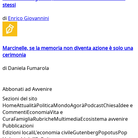
stessi
di
Enrico Giovannini
Marcinelle, se la memoria non diventa azione è solo una
cerimonia
di
Daniela Fumarola
Abbonati ad Avvenire
Sezioni del sito
Home
Attualità
Politica
Mondo
Agorà
Podcast
Chiesa
Idee e
Commenti
Economia
Vita e
Cura
Famiglia
Rubriche
Multimedia
Ecosistema avvenire
Pubblicazioni
Edizioni locali
L'economia civile
Gutenberg
Popotus
Pop