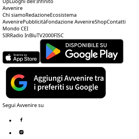
Up
Luoghi dell'Infinito
Avvenire
Chi siamo
Redazione
Ecosistema
Avvenire
Pubblicità
Fondazione Avvenire
Shop
Contatti
Mondo CEI
SIR
Radio InBlu
TV2000
FISC
Segui Avvenire su