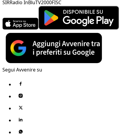
SIR
Radio InBlu
TV2000
FISC
Segui Avvenire su