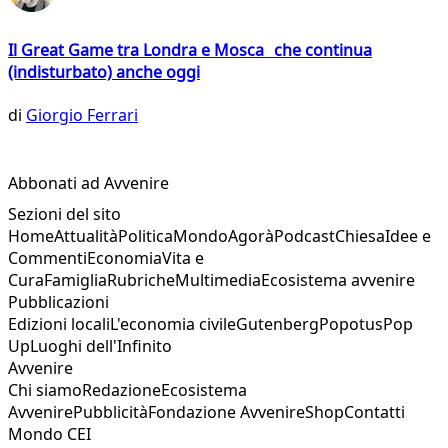
Il Great Game tra Londra e Mosca che continua
(indisturbato) anche oggi
di
Giorgio Ferrari
Abbonati ad Avvenire
Sezioni del sito
Home
Attualità
Politica
Mondo
Agorà
Podcast
Chiesa
Idee e
Commenti
Economia
Vita e
Cura
Famiglia
Rubriche
Multimedia
Ecosistema avvenire
Pubblicazioni
Edizioni locali
L'economia civile
Gutenberg
Popotus
Pop
Up
Luoghi dell'Infinito
Avvenire
Chi siamo
Redazione
Ecosistema
Avvenire
Pubblicità
Fondazione Avvenire
Shop
Contatti
Mondo CEI