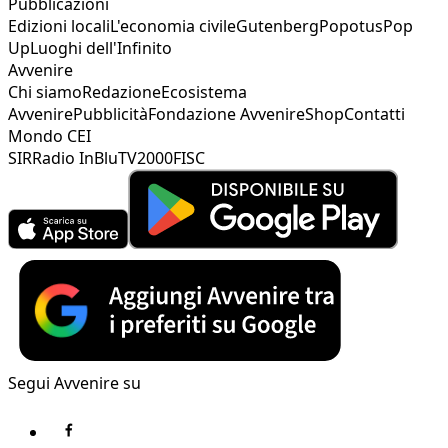
Pubblicazioni
Edizioni locali
L'economia civile
Gutenberg
Popotus
Pop
Up
Luoghi dell'Infinito
Avvenire
Chi siamo
Redazione
Ecosistema
Avvenire
Pubblicità
Fondazione Avvenire
Shop
Contatti
Mondo CEI
SIR
Radio InBlu
TV2000
FISC
Segui Avvenire su