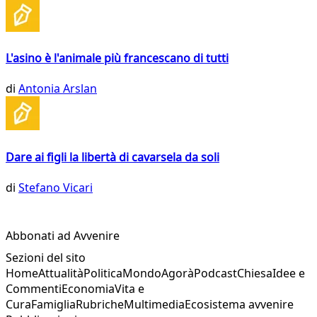
L'asino è l'animale più francescano di tutti
di
Antonia Arslan
Dare ai figli la libertà di cavarsela da soli
di
Stefano Vicari
Abbonati ad Avvenire
Sezioni del sito
Home
Attualità
Politica
Mondo
Agorà
Podcast
Chiesa
Idee e
Commenti
Economia
Vita e
Cura
Famiglia
Rubriche
Multimedia
Ecosistema avvenire