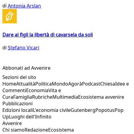
di
Antonia Arslan
Dare ai figli la libertà di cavarsela da soli
di
Stefano Vicari
Abbonati ad Avvenire
Sezioni del sito
Home
Attualità
Politica
Mondo
Agorà
Podcast
Chiesa
Idee e
Commenti
Economia
Vita e
Cura
Famiglia
Rubriche
Multimedia
Ecosistema avvenire
Pubblicazioni
Edizioni locali
L'economia civile
Gutenberg
Popotus
Pop
Up
Luoghi dell'Infinito
Avvenire
Chi siamo
Redazione
Ecosistema