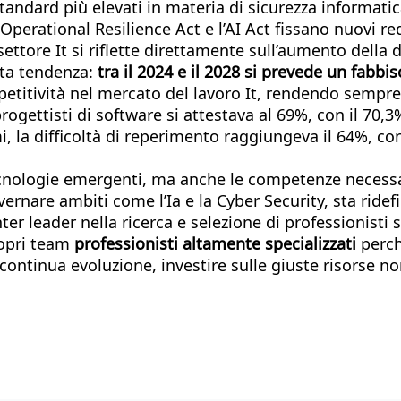
ndard più elevati in materia di sicurezza informatica
l Operational Resilience Act e l’AI Act fissano nuovi r
ttore It si riflette direttamente sull’aumento della d
ta tendenza:
tra il 2024 e il 2028 si prevede un fabb
itività nel mercato del lavoro It, rendendo sempre pi
 progettisti di software si attestava al 69%, con il 7
i, la difficoltà di reperimento raggiungeva il 64%, con
tecnologie emergenti, ma anche le competenze necess
rnare ambiti come l’Ia e la Cyber Security, sta ridef
er leader nella ricerca e selezione di professionist
ropri team
professionisti altamente specializzati
perch
 continua evoluzione, investire sulle giuste risorse no