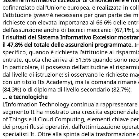
cofinanziato dall’Unione europea, e realizzata in co
L’attitudine
green
è necessaria per gran parte dei mes
richieste con elevata importanza al 66,6% delle entra
dell’assunzione anche di tecnici meccanici (67,1%), 
I risultati del Sistema Informativo Excelsior mostr
il 47,8% del totale delle assunzioni programmate.
In
specifico, quando è richiesta l’attitudine al risparmi
entrate, quota che arriva al 51,5% quando sono nec
In particolare, il possesso dell’attitudine al rispa
dal livello di istruzione: si osservano le richieste 
con un titolo Its Academy), ma la domanda rimane el
(84,3%) o di diploma di livello secondario (82,7%).
... e tecnologiche
L’Information Technology continua a rappresentare un
segmento It ha mostrato una crescita esponenziale, t
of Things e il Cloud Computing, elementi chiave per 
dei propri flussi operativi, dall’ottimizzazione ope
specialisti It. Oltre alla spinta della trasformazione