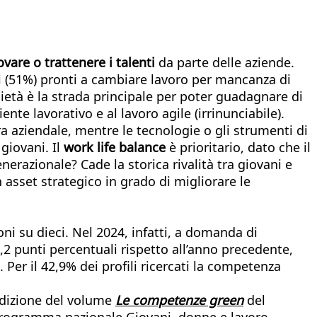
ovare o trattenere i talenti
da parte delle aziende.
ti (51%) pronti a cambiare lavoro per mancanza di
ietà è la strada principale per poter guadagnare di
nte lavorativo e al lavoro agile (irrinunciabile).
ra aziendale, mentre le tecnologie o gli strumenti di
giovani. Il
work life balance
è prioritario, dato che il
enerazionale? Cade la storica rivalità tra giovani e
n asset strategico in grado di migliorare le
i su dieci. Nel 2024, infatti, a domanda di
,2 punti percentuali rispetto all’anno precedente,
 Per il 42,9% dei profili ricercati la competenza
edizione del volume
L
e competenze green
del
 Programma nazionale Giovani, donne e lavoro