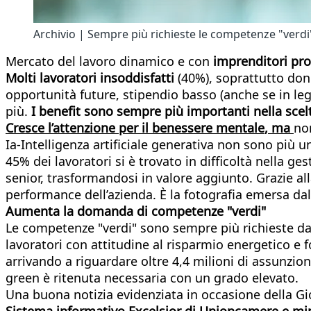
Archivio | Sempre più richieste le competenze "verdi
Mercato del lavoro dinamico e con
imprenditori pr
Molti lavoratori insoddisfatti
(40%), soprattutto donn
opportunità future, stipendio basso (anche se in le
più.
I benefit sono sempre più importanti nella scelt
Cresce l’attenzione per il
benessere mentale
, ma
non
Ia-Intelligenza artificiale generativa non sono più 
45% dei lavoratori si è trovato in difficoltà nella ge
senior, trasformandosi in valore aggiunto. Grazie all
performance dell’azienda.
È la fotografia emersa da
Aumenta la domanda di competenze "verdi"​
Le competenze "verdi" sono sempre più richieste dal
lavoratori con attitudine al risparmio energetico e 
arrivando a riguardare oltre 4,4 milioni di assunzion
green è ritenuta necessaria con un grado elevato.
Una buona notizia evidenziata in occasione della Gi
Sistema informativo Excelsior di Unioncamere e mini