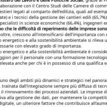
llaborazione con il Centro Studi delle Camere di comm
tieri legati al comparto dell’edilizia, quali ad esempi
te) e i tecnici della gestione dei cantieri edili (65,7
specialisti in scienze economiche (66,4%), ingegneri e
ano che le difficoltà di reperimento delle imprese s
oltre, crescono all’intensificarsi dell’importanza con
o energetico e alla sostenibilità ambientale si rileva 
essarie con elevato grado di importanza.
rmio energetico e alla sostenibilità ambientale è cons
maggiori per il personale con una formazione tecnologi
evata anche per chi è in possesso di una qualifica e
o degli ambiti più dinamici e strategici nel panorama
rainata dall’integrazione sempre più diffusa di tecno
il rinnovamento dei processi aziendali. Le imprese di
rativa alla gestione dei dati, per mantenere la compe
 digitale, un ulteriore fattore che contribuisce all’aum