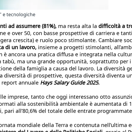
" e tecnologiche
onti ad assumere (81%),
ma resta alta la
difficoltà a
tr
e e over 50, con basse prospettive di carriera e tan
ggera crescita) e ruolo poco stimolante. Cambiare soc
a di un lavoro,
insieme a progetti stimolanti, all’ambie
 è ancora una pratica diffusa e integrata nella cultu
un tabù, ma una grande opportunità, soprattutto per i 
stione della famiglia a causa del lavoro. La diversità g
a diversità di prospettive, questa diversità diventa u
l report annuale
Hays
Salary Guide 2025
.
le imprese, tanto che oggi interessano otto assunzion
formati alla sostenibilità ambientale è aumentata di 1
i, pari all’80,6% del totale delle entrate programmate.
ornata mondiale della Terra e contenuta nell’ultima 
stero del Lavoro e delle Politiche Sociali
, grazie al