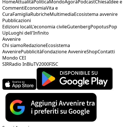
Home
Attualità
Politica
Mondo
Agorà
Podcast
Chiesa
Idee e
Commenti
Economia
Vita e
Cura
Famiglia
Rubriche
Multimedia
Ecosistema avvenire
Pubblicazioni
Edizioni locali
L'economia civile
Gutenberg
Popotus
Pop
Up
Luoghi dell'Infinito
Avvenire
Chi siamo
Redazione
Ecosistema
Avvenire
Pubblicità
Fondazione Avvenire
Shop
Contatti
Mondo CEI
SIR
Radio InBlu
TV2000
FISC