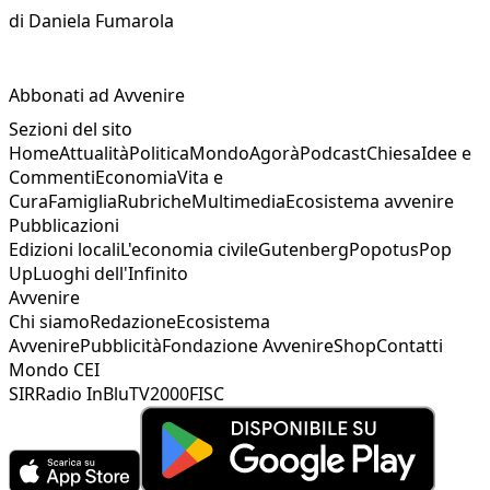
di
Daniela Fumarola
Abbonati ad Avvenire
Sezioni del sito
Home
Attualità
Politica
Mondo
Agorà
Podcast
Chiesa
Idee e
Commenti
Economia
Vita e
Cura
Famiglia
Rubriche
Multimedia
Ecosistema avvenire
Pubblicazioni
Edizioni locali
L'economia civile
Gutenberg
Popotus
Pop
Up
Luoghi dell'Infinito
Avvenire
Chi siamo
Redazione
Ecosistema
Avvenire
Pubblicità
Fondazione Avvenire
Shop
Contatti
Mondo CEI
SIR
Radio InBlu
TV2000
FISC