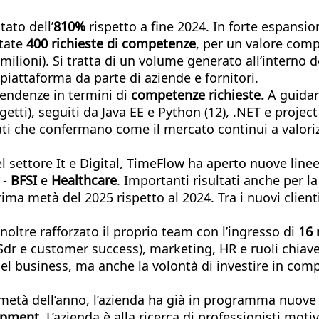
ato dell’
810%
rispetto a fine 2024. In forte espansion
state
400 richieste di competenze
, per un valore comp
 milioni). Si tratta di un volume generato all’interno 
piattaforma da parte di aziende e fornitori.
tendenze
in termini di
competenze richieste.
A guidare
getti), seguiti da Java EE e Python (12), .NET e proj
 Dati che confermano come il mercato continui a valor
 settore It e Digital, TimeFlow ha aperto nuove line
 -
BFSI
e
Healthcare
. Importanti risultati anche per l
rima metà del 2025 rispetto al 2024. Tra i nuovi clien
noltre rafforzato il proprio team con l’ingresso di
16 
si Sdr e customer success), marketing, HR e ruoli chi
del business, ma anche la volontà di investire in com
metà dell’anno, l’azienda ha già in programma nuove a
opment
. L’azienda è alla ricerca di professionisti moti