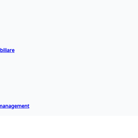
biliare
 e management