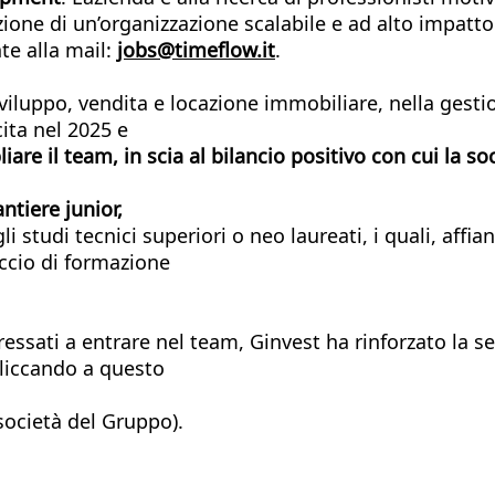
zione di un’organizzazione scalabile e ad alto impatto
te alla mail:
jobs@timeflow.it
.
viluppo, vendita e locazione immobiliare, nella gestio
cita nel 2025 e
iare il team, in scia al bilancio positivo con cui la so
antiere junior,
 studi tecnici superiori o neo laureati, i quali, affia
ccio di formazione
nteressati a entrare nel team, Ginvest ha rinforzato la 
liccando a questo
 società del Gruppo).