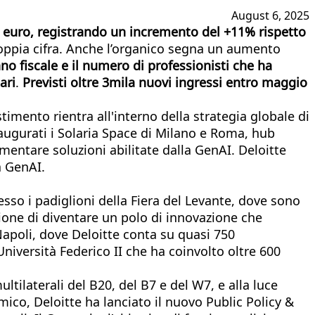
August 6, 2025
di euro, registrando un incremento del +11% rispetto
doppia cifra. Anche l’organico segna un aumento
no fiscale e il numero di professionisti che ha
ari
.
Previsti oltre 3mila nuovi ingressi entro maggio
estimento rientra all'interno della strategia globale di
inaugurati i Solaria Space di Milano e Roma, hub
entare soluzioni abilitate dalla GenAI. Deloitte
a GenAI.
esso i padiglioni della Fiera del Levante, dove sono
ione di diventare un polo di innovazione che
Napoli, dove Deloitte conta su quasi 750
Università Federico II che ha coinvolto oltre 600
tilaterali del B20, del B7 e del W7, e alla luce
ico, Deloitte ha lanciato il nuovo Public Policy &