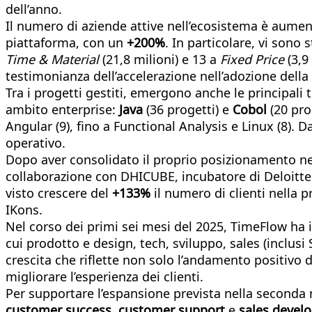
dell’anno.
Il numero di aziende attive nell’ecosistema è aument
piattaforma, con un
+200%
. In particolare, vi sono 
Time & Material
(21,8 milioni) e 13 a
Fixed Price
(3,9
testimonianza dell’accelerazione nell’adozione della 
Tra i progetti gestiti, emergono anche le principali
ambito enterprise:
Java
(36 progetti) e
Cobol
(20 pro
Angular (9), fino a Functional Analysis e Linux (8).
operativo.
Dopo aver consolidato il proprio posizionamento nel
collaborazione con DHICUBE, incubatore di Deloitte
visto crescere del
+133%
il numero di clienti nella p
IKons.
Nel corso dei primi sei mesi del 2025, TimeFlow ha i
cui prodotto e design, tech, sviluppo, sales (inclu
crescita che riflette non solo l’andamento positivo 
migliorare l’esperienza dei clienti.
Per supportare l’espansione prevista nella seconda 
customer success
,
customer support
e
sales devel