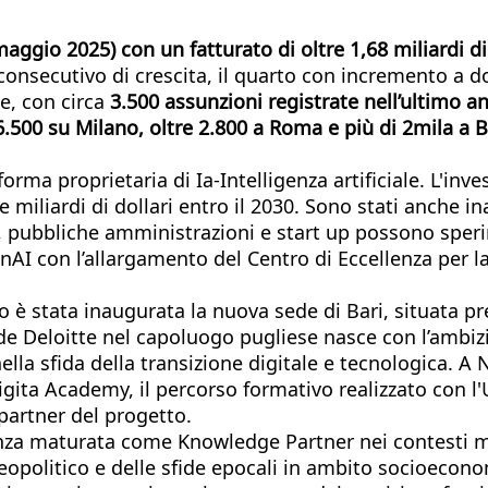
 maggio 2025) con un fatturato di oltre 1,68 miliardi 
consecutivo di crescita, il quarto con incremento a 
le, con circa
3.500 assunzioni registrate nell’ultimo an
 6.500 su Milano, oltre 2.800 a Roma e più di 2mila a B
forma proprietaria di Ia-Intelligenza artificiale. L'inv
re miliardi di dollari entro il 2030. Sono stati anche 
, pubbliche amministrazioni e start up possono sperim
enAI con l’allargamento del Centro di Eccellenza per l
o è stata inaugurata la nuova sede di Bari, situata pr
de Deloitte nel capoluogo pugliese nasce con l’ambiz
la sfida della transizione digitale e tecnologica. A 
Digita Academy, il percorso formativo realizzato con l'
 partner del progetto.
ienza maturata come Knowledge Partner nei contesti mul
opolitico e delle sfide epocali in ambito socioeconom