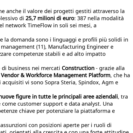
e anche il valore dei progetti gestiti attraverso la
lessivo di
25,7 milioni di euro
: 387 nella modalità
del network TimeFlow in soli sei mesi, a
 la domanda sono i linguaggi e profili più solidi in
ect management (11), Manufacturing Engineer e
izzare competenze stabili e ad alto impatto
e di business nei mercati
Construction
- grazie alla
a
Vendor & Workforce Management Platform
, che ha
ti acquisiti vi sono Sopra Steria, Spindox, Agm e
nuove figure in tutte le principali aree aziendali
, tra
ave come customer support e data analyst. Una
petenze chiave per potenziare la piattaforma e
ssunzioni con posizioni aperte per i ruoli di
vati, orientati alla crescita e con una forte attitudine