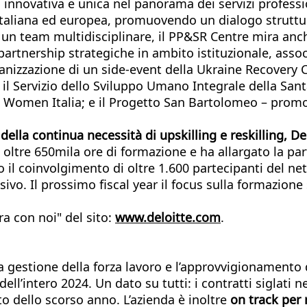
nnovativa e unica nel panorama dei servizi professional
 italiana ed europea, promuovendo un dialogo struttura
d un team multidisciplinare, il PP&SR Centre mira anch
 e partnership strategiche in ambito istituzionale, as
’organizzazione di un side-event della Ukraine Recover
 il Servizio dello Sviluppo Umano Integrale della Sant
 Women Italia; e il Progetto San Bartolomeo – promos
della continua necessità di upskilling e reskilling, D
 oltre 650mila ore di formazione e ha allargato la par
to il coinvolgimento di oltre 1.600 partecipanti del net
usivo. Il prossimo fiscal year il focus sulla formazio
ra con noi" del sito:
www.deloitte.com
.
a gestione della forza lavoro e l’approvvigionamento d
ell’intero 2024. Un dato su tutti: i contratti siglati 
ato dello scorso anno. L’azienda è inoltre
on track per 