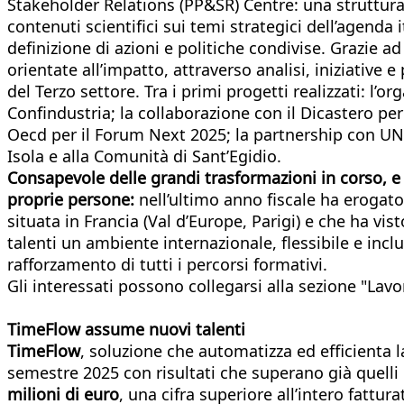
Stakeholder Relations (PP&SR) Centre: una struttura i
contenuti scientifici sui temi strategici dell’agenda
definizione di azioni e politiche condivise. Grazie a
orientate all’impatto, attraverso analisi, iniziative
del Terzo settore. Tra i primi progetti realizzati: l
Confindustria; la collaborazione con il Dicastero per
Oecd per il Forum Next 2025; la partnership con UN
Isola e alla Comunità di Sant’Egidio.
Consapevole delle grandi trasformazioni in corso, e 
proprie persone:
nell’ultimo anno fiscale ha erogato
situata in Francia (Val d’Europe, Parigi) e che ha vis
talenti un ambiente internazionale, flessibile e incl
rafforzamento di tutti i percorsi formativi.
Gli interessati possono collegarsi alla sezione "Lavo
TimeFlow assume nuovi talenti
TimeFlow
, soluzione che automatizza ed efficienta l
semestre 2025 con risultati che superano già quelli d
milioni di euro
, una cifra superiore all’intero fattur