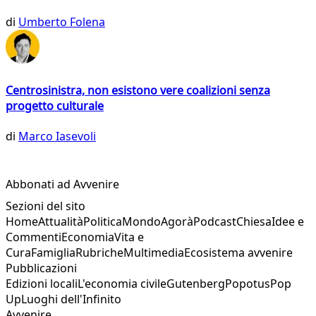
di
Umberto Folena
Centrosinistra, non esistono vere coalizioni senza
progetto culturale
di
Marco Iasevoli
Abbonati ad Avvenire
Sezioni del sito
Home
Attualità
Politica
Mondo
Agorà
Podcast
Chiesa
Idee e
Commenti
Economia
Vita e
Cura
Famiglia
Rubriche
Multimedia
Ecosistema avvenire
Pubblicazioni
Edizioni locali
L'economia civile
Gutenberg
Popotus
Pop
Up
Luoghi dell'Infinito
Avvenire