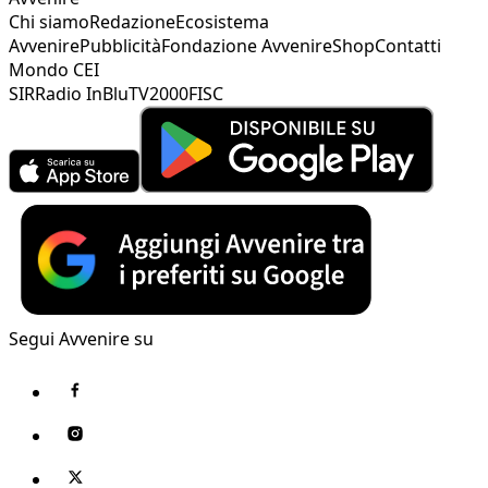
Chi siamo
Redazione
Ecosistema
Avvenire
Pubblicità
Fondazione Avvenire
Shop
Contatti
Mondo CEI
SIR
Radio InBlu
TV2000
FISC
Segui Avvenire su