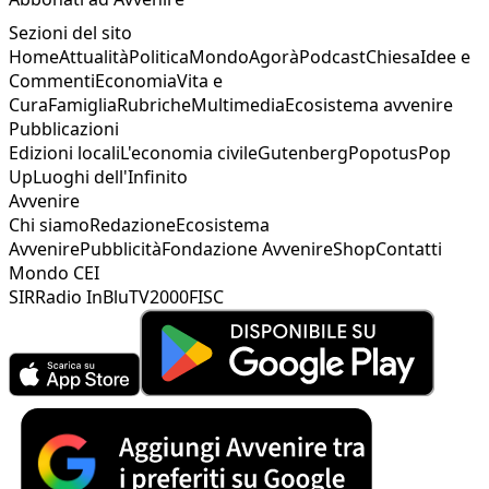
Sezioni del sito
Home
Attualità
Politica
Mondo
Agorà
Podcast
Chiesa
Idee e
Commenti
Economia
Vita e
Cura
Famiglia
Rubriche
Multimedia
Ecosistema avvenire
Pubblicazioni
Edizioni locali
L'economia civile
Gutenberg
Popotus
Pop
Up
Luoghi dell'Infinito
Avvenire
Chi siamo
Redazione
Ecosistema
Avvenire
Pubblicità
Fondazione Avvenire
Shop
Contatti
Mondo CEI
SIR
Radio InBlu
TV2000
FISC