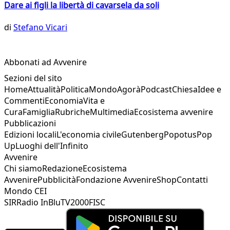
Dare ai figli la libertà di cavarsela da soli
di
Stefano Vicari
Abbonati ad Avvenire
Sezioni del sito
Home
Attualità
Politica
Mondo
Agorà
Podcast
Chiesa
Idee e
Commenti
Economia
Vita e
Cura
Famiglia
Rubriche
Multimedia
Ecosistema avvenire
Pubblicazioni
Edizioni locali
L'economia civile
Gutenberg
Popotus
Pop
Up
Luoghi dell'Infinito
Avvenire
Chi siamo
Redazione
Ecosistema
Avvenire
Pubblicità
Fondazione Avvenire
Shop
Contatti
Mondo CEI
SIR
Radio InBlu
TV2000
FISC