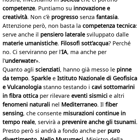
competenze
. Puntiamo su
innovazione e
creatività
. Non c’è
progresso
senza
fantasia
.
Attenzione però, non basta la
competenza tecnica
:
serve anche il
pensiero laterale
sviluppato dalle
materie umanistiche
.
Filosofi sott’acqua
? Perché
no. Ci serviranno per l’
IA
, ma anche per
l’
underwater
».
Quanto agli
scienziati
, hanno già messo le
pinne
da tempo
.
Sparkle
e
Istituto Nazionale di Geofisica
e Vulcanologia
stanno testando i
cavi sottomarini
in fibra ottica
per rilevare
eventi sismici
e altri
fenomeni naturali
nel
Mediterraneo
. Il
fiber
sensing
, che consente
misurazioni continue in
tempo reale
, servirà a
prevenire anche gli tsunami
.
Presto però si andrà a fondo anche per
puro
divertimento
.
Nello Musumeci
, Ministro della