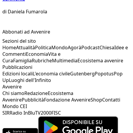
di
Daniela Fumarola
Abbonati ad Avvenire
Sezioni del sito
Home
Attualità
Politica
Mondo
Agorà
Podcast
Chiesa
Idee e
Commenti
Economia
Vita e
Cura
Famiglia
Rubriche
Multimedia
Ecosistema avvenire
Pubblicazioni
Edizioni locali
L'economia civile
Gutenberg
Popotus
Pop
Up
Luoghi dell'Infinito
Avvenire
Chi siamo
Redazione
Ecosistema
Avvenire
Pubblicità
Fondazione Avvenire
Shop
Contatti
Mondo CEI
SIR
Radio InBlu
TV2000
FISC