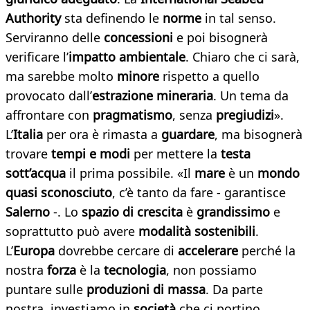
Authority
sta definendo le
norme
in tal senso.
Serviranno delle
concessioni
e poi bisognerà
verificare l’
impatto ambientale
. Chiaro che ci sarà,
ma sarebbe molto
minore
rispetto a quello
provocato dall’
estrazione mineraria
. Un tema da
affrontare con
pragmatismo
, senza
pregiudizi
».
L’
Italia
per ora è rimasta a
guardare
, ma bisognerà
trovare
tempi e modi
per mettere la
testa
sott’acqua
il prima possibile. «Il
mare
è un
mondo
quasi sconosciuto
, c’è tanto da fare - garantisce
Salerno
-. Lo
spazio di crescita
è
grandissimo
e
soprattutto può avere
modalità sostenibili
.
L’
Europa
dovrebbe cercare di
accelerare
perché la
nostra
forza
è la
tecnologia
, non possiamo
puntare sulle
produzioni di massa
. Da parte
nostra, investiamo in
società
che ci portino