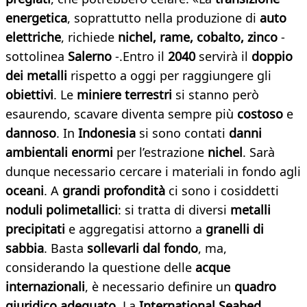
energetica
, soprattutto nella produzione di
auto
elettriche
, richiede
nichel, rame, cobalto, zinco
-
sottolinea
Salerno
-.Entro il
2040
servirà il
doppio
dei metalli
rispetto a oggi per raggiungere gli
obiettivi
. Le
miniere terrestri
si stanno però
esaurendo, scavare diventa sempre più
costoso
e
dannoso
. In
Indonesia
si sono contati
danni
ambientali enormi
per l’estrazione
nichel
. Sarà
dunque necessario cercare i materiali in fondo agli
oceani
. A
grandi profondità
ci sono i cosiddetti
noduli polimetallici
: si tratta di diversi
metalli
precipitati
e aggregatisi attorno a
granelli di
sabbia
. Basta
sollevarli dal fondo
, ma,
considerando la questione delle
acque
internazionali
, è necessario definire un
quadro
giuridico adeguato
. La
International Seabed