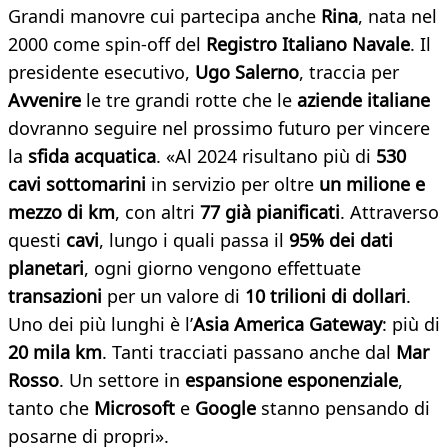
Grandi manovre cui partecipa anche
Rina
, nata nel
2000 come spin-off del
Registro Italiano Navale
. Il
presidente esecutivo,
Ugo Salerno
, traccia per
Avvenire
le tre grandi rotte che le
aziende italiane
dovranno seguire nel prossimo futuro per vincere
la
sfida acquatica
. «Al 2024 risultano più di
530
cavi sottomarini
in servizio per oltre
un milione e
mezzo di km
, con altri
77 già pianificati
. Attraverso
questi
cavi
, lungo i quali passa il
95% dei dati
planetari
, ogni giorno vengono effettuate
transazioni
per un valore di
10 trilioni di dollari
.
Uno dei più lunghi è l’
Asia America Gateway
: più di
20 mila km
. Tanti tracciati passano anche dal
Mar
Rosso
. Un settore in
espansione esponenziale
,
tanto che
Microsoft
e
Google
stanno pensando di
posarne di propri».