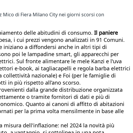
z Mico di Fiera Milano City nei giorni scorsi con
ambiamento delle abitudini di consumo.
Il paniere
esa, i cui prezzi vengono analizzati in 91 Comuni.
 iniziano a diffondersi anche in altri tipi di
i sono poi le lampadine smart, gli apparecchi per
ettrici. Sul fronte alimentare le mele Kanzi e l'uva
ettori e-book, ai tagliacapelli e regola barba elettrici
a collettività nazionale) e Foi (per le famiglie di
ti in più rispetto all’ano scorso.
provenienti dalla grande distribuzione organizzata
ettamente o tramite fornitori di dati e più di
conomico. Quanto ai canoni di affitto di abitazioni
iornati per la prima volta mensilmente in base alle
la misura dell'inflazione: nel 2024 la novità più
uto, a vantaggio, si sottolinea in una nota,