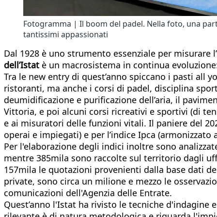
Fotogramma | Il boom del padel. Nella foto, una partita
tantissimi appassionati
Dal 1928 è uno strumento essenziale per misurare l’
dell’Istat
è un macrosistema in continua evoluzione: c
Tra le new entry di quest’anno spiccano i pasti all yoi
ristoranti, ma anche i corsi di padel, disciplina sp
deumidificazione e purificazione dell’aria, il pavimen
Vittoria, e poi alcuni corsi ricreativi e sportivi (di t
e ai misuratori delle funzioni vitali. Il paniere del 202
operai e impiegati) e per l’indice Ipca (armonizzato 
Per l'elaborazione degli indici inoltre sono analizza
mentre 385mila sono raccolte sul territorio dagli uffi
157mila le quotazioni provenienti dalla base dati de
private, sono circa un milione e mezzo le osservazion
comunicazioni dell'Agenzia delle Entrate.
Quest’anno l'Istat ha rivisto le tecniche d'indagine e
rilevante è di natura metodologica e riguarda l'impie