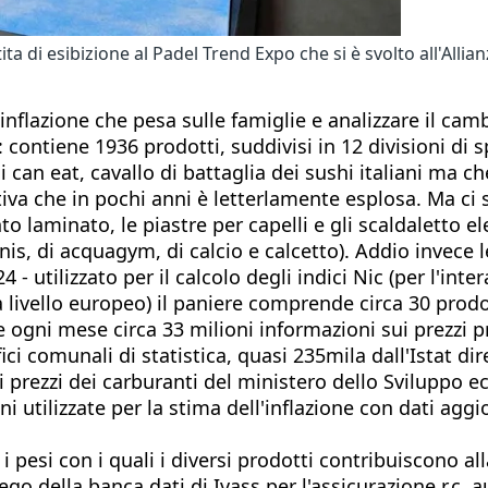
 di esibizione al Padel Trend Expo che si è svolto all'Allian
inflazione che pesa sulle famiglie e analizzare il c
ontiene 1936 prodotti, suddivisi in 12 divisioni di sp
 can eat, cavallo di battaglia dei sushi italiani ma che
ortiva che in pochi anni è letterlamente esplosa. Ma c
to laminato, le piastre per capelli e gli scaldaletto el
ennis, di acquagym, di calcio e calcetto). Addio invece l
4 - utilizzato per il calcolo degli indici Nic (per l'inter
a livello europeo) il paniere comprende circa 30 prodot
te ogni mese circa 33 milioni informazioni sui prezzi 
ci comunali di statistica, quasi 235mila dall'Istat dir
i prezzi dei carburanti del ministero dello Sviluppo e
i utilizzate per la stima dell'inflazione con dati agg
 i pesi con i quali i diversi prodotti contribuiscono al
go della banca dati di Ivass per l'assicurazione r.c. a