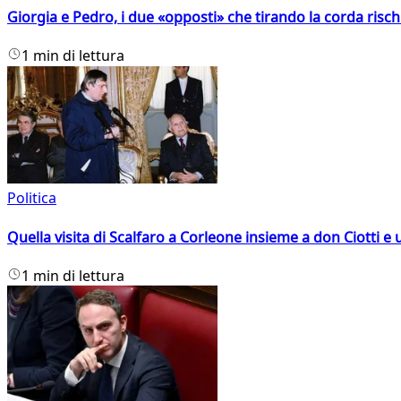
Giorgia e Pedro, i due «opposti» che tirando la corda risc
1 min di lettura
Politica
Quella visita di Scalfaro a Corleone insieme a don Ciotti e u
1 min di lettura