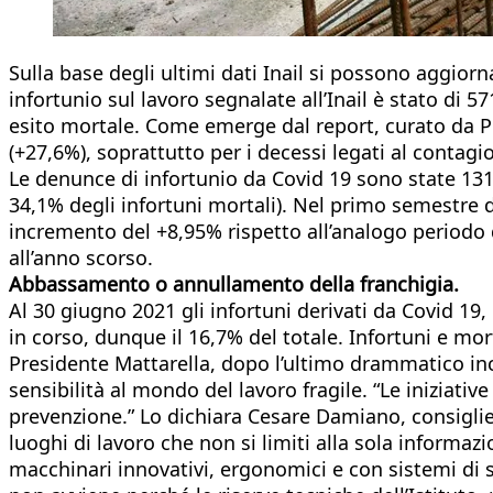
Sulla base degli ultimi dati Inail si possono aggiorn
infortunio sul lavoro segnalate all’Inail è stato di 5
esito mortale. Come emerge dal report, curato da Pi
(+27,6%), soprattutto per i decessi legati al contag
Le denunce di infortunio da Covid 19 sono state 131 
34,1% degli infortuni mortali). Nel primo semestre d
incremento del +8,95% rispetto all’analogo periodo d
all’anno scorso.
Abbassamento o annullamento della franchigia.
Al 30 giugno 2021 gli infortuni derivati da Covid 19,
in corso, dunque il 16,7% del totale. Infortuni e mo
Presidente Mattarella, dopo l’ultimo drammatico inc
sensibilità al mondo del lavoro fragile. “Le iniziat
prevenzione.” Lo dichiara Cesare Damiano, consiglie
luoghi di lavoro che non si limiti alla sola informa
macchinari innovativi, ergonomici e con sistemi di si