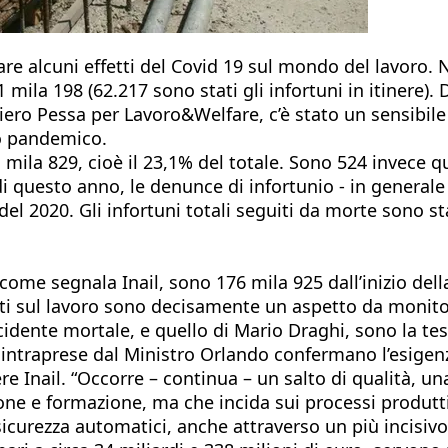
are alcuni effetti del Covid 19 sul mondo del lavoro. N
71 mila 198 (62.217 sono stati gli infortuni in itinere
ero Pessa per Lavoro&Welfare, c’è stato un sensibile 
io pandemico.
mila 829, cioè il 23,1% del totale. Sono 524 invece qu
i questo anno, le denunce di infortunio - in generale
el 2020. Gli infortuni totali seguiti da morte sono st
 come segnala Inail, sono 176 mila 925 dall’inizio del
rti sul lavoro sono decisamente un aspetto da monito
idente mortale, e quello di Mario Draghi, sono la te
ive intraprese dal Ministro Orlando confermano l’esige
re Inail. “Occorre – continua – un salto di qualità, 
zione e formazione, ma che incida sui processi produtt
curezza automatici, anche attraverso un più incisivo u