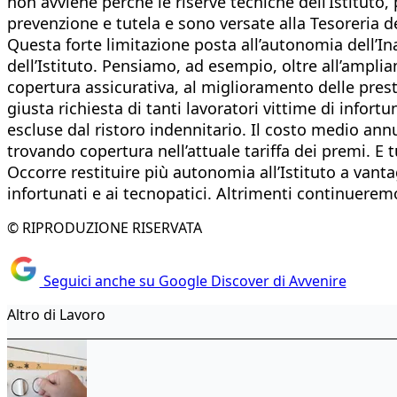
non avviene perché le riserve tecniche dell’Istituto, 
prevenzione e tutela e sono versate alla Tesoreria 
Questa forte limitazione posta all’autonomia dell’Ina
dell’Istituto. Pensiamo, ad esempio, oltre all’ampli
copertura assicurativa, al miglioramento delle pres
giusta richiesta di tanti lavoratori vittime di infor
escluse dal ristoro indennitario. Il costo medio annu
trovando copertura nell’attuale tariffa dei premi. E
Occorre restituire più autonomia all’Istituto a vanta
infortunati e ai tecnopatici. Altrimenti continuerem
© RIPRODUZIONE RISERVATA
Seguici anche su Google Discover di Avvenire
Altro di Lavoro