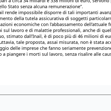
pari a circa 34 miliardi e 338 milioni di euro, servono
dello Stato senza alcuna remunerazione”.
il rende impossibile disporre di tali importanti avanz
amento della tutela assicurativa di soggetti particol
tazioni economiche con l’abbassamento dell’attuale fr
tuni sul lavoro e di malattie professionali, anche di q
o, stimato dall’Inail, è di poco più di 46 milioni di 
 tuttavia, tale proposta, assai misurata, non è stata 
ggio delle imprese che fanno seriamente prevenzione, p
o a piangere i morti sul lavoro, senza risalire alle c