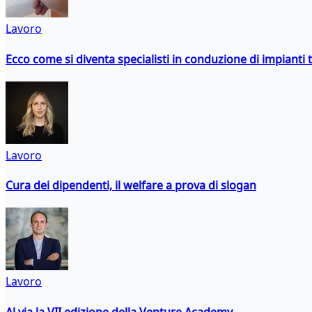
Lavoro
Ecco come si diventa specialisti in conduzione di impianti 
Lavoro
Cura dei dipendenti, il welfare a prova di slogan
Lavoro
Al via la VII edizione della Venture Academy