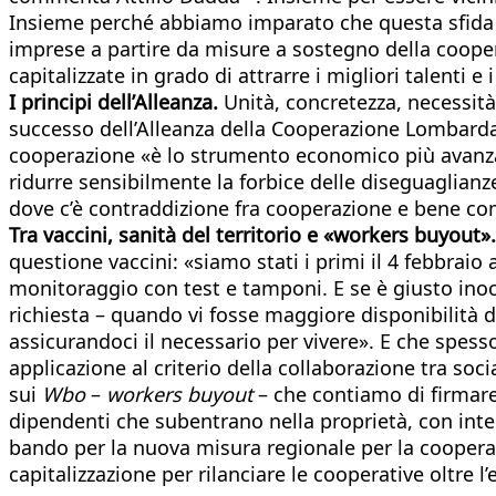
Insieme perché abbiamo imparato che questa sfida non
imprese a partire da misure a sostegno della coopera
capitalizzate in grado di attrarre i migliori talenti 
I principi dell’Alleanza.
Unità, concretezza, necessità 
successo dell’Alleanza della Cooperazione Lombarda
cooperazione «è lo strumento economico più avanzat
ridurre sensibilmente la forbice delle diseguaglianz
dove c’è contraddizione fra cooperazione e bene co
Tra vaccini, sanità del territorio e
«workers buyout».
questione vaccini: «siamo stati i primi il 4 febbraio
monitoraggio con test e tamponi. E se è giusto inocula
richiesta – quando vi fosse maggiore disponibilità di
assicurandoci il necessario per vivere». E che spesso
applicazione al criterio della collaborazione tra soc
sui
Wbo
–
workers buyout
– che contiamo di firmare
dipendenti che subentrano nella proprietà, con inter
bando per la nuova misura regionale per la coopera
capitalizzazione per rilanciare le cooperative oltre 