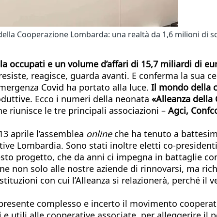
della Cooperazione Lombarda: una realtà da 1,6 milioni di soc
a occupati e un volume d’affari di 15,7 miliardi di eu
resiste, reagisce, guarda avanti. E conferma la sua c
emergenza Covid ha portato alla luce.
Il mondo della 
roduttive. Ecco i numeri della neonata
«Alleanza dell
riunisce le tre principali associazioni –
Agci, Confc
 13 aprile l’assemblea
online
che ha tenuto a battesimo
e Lombardia. Sono stati inoltre eletti co-presidenti A
to progetto, che da anni ci impegna in battaglie co
one non solo alle nostre aziende di rinnovarsi, ma ric
tituzioni con cui l’Alleanza si relazionerà, perché i
presente complesso e incerto il movimento cooperativ
 e utili alle cooperative associate, per alleggerire 