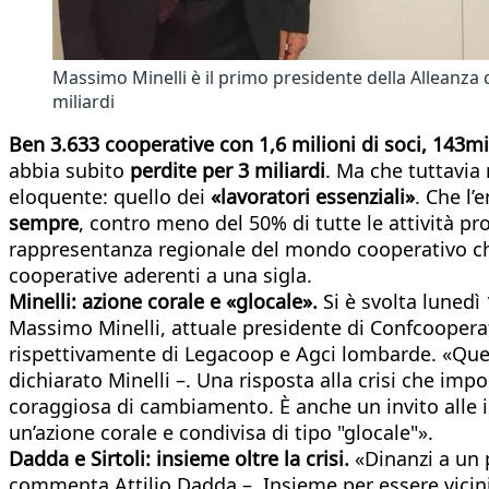
Massimo Minelli è il primo presidente della Alleanza 
miliardi
Ben 3.633 cooperative con 1,6 milioni di soci, 143mil
abbia subito
perdite per 3 miliardi
. Ma che tuttavia 
eloquente: quello dei
«lavoratori essenziali»
. Che l’
sempre
, contro meno del 50% di tutte le attività p
rappresentanza regionale del mondo cooperativo che 
cooperative aderenti a una sigla.
Minelli: azione corale e «glocale».
Si è svolta lunedì
Massimo Minelli, attuale presidente di Confcooperativ
rispettivamente di Legacoop e Agci lombarde. «Ques
dichiarato Minelli –. Una risposta alla crisi che imp
coraggiosa di cambiamento. È anche un invito alle is
un’azione corale e condivisa di tipo "glocale"».
Dadda e Sirtoli: insieme oltre la crisi.
«Dinanzi a un 
commenta Attilio Dadda –. Insieme per essere vicini