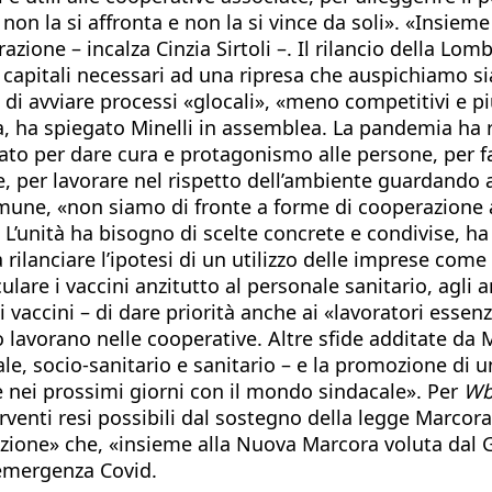
 la si affronta e non la si vince da soli». «Insieme a
zione – incalza Cinzia Sirtoli –. Il rilancio della Lo
e i capitali necessari ad una ripresa che auspichiamo s
di avviare processi «glocali», «meno competitivi e più 
, ha spiegato Minelli in assemblea. La pandemia ha r
o per dare cura e protagonismo alle persone, per fav
e, per lavorare nel rispetto dell’ambiente guardando 
mune, «non siamo di fronte a forme di cooperazione 
L’unità ha bisogno di scelte concrete e condivise, ha 
 a rilanciare l’ipotesi di un utilizzo delle imprese co
re i vaccini anzitutto al personale sanitario, agli anz
 vaccini – di dare priorità anche ai «lavoratori essenz
 lavorano nelle cooperative. Altre sfide additate da Mi
iale, socio-sanitario e sanitario – e la promozione di 
 nei prossimi giorni con il mondo sindacale». Per
Wb
venti resi possibili dal sostegno della legge Marcora.
zione» che, «insieme alla Nuova Marcora voluta dal G
l’emergenza Covid.