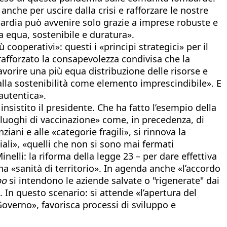
nche per uscire dalla crisi e rafforzare le nostre
mbardia può avvenire solo grazie a imprese robuste e
ia equa, sostenibile e duratura».
cooperativi»: questi i «principi strategici» per il
afforzato la consapevolezza condivisa che la
orire una più equa distribuzione delle risorse e
alla sostenibilità come elemento imprescindibile». E
autentica».
insistito il presidente. Che ha fatto l’esempio della
me luoghi di vaccinazione» come, in precedenza, di
iani e alle «categorie fragili», si rinnova la
iali», «quelli che non si sono mai fermati
nelli: la riforma della legge 23 – per dare effettiva
una «sanità di territorio». In agenda anche «l’accordo
o
si intendono le aziende salvate o "rigenerate" dai
 In questo scenario: si attende «l’apertura del
overno», favorisca processi di sviluppo e