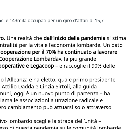
i e 143mila occupati per un giro d'affari di 15,7
ro.
Una realtà che
dall’inizio della pandemia
si stima
entralità per la vita e l’economia lombarde. Un dato
cooperazione per il 70% ha continuato a lavorare
a Cooperazione Lombarda»
, la più grande
ooperative e Legacoop
– e raccoglie il 90% delle
 l’Alleanza e ha eletto, quale primo presidente,
ttilio Dadda e Cinzia Sirtoli, alla guida
muni, oggi è un nuovo punto di partenza – ha
hiama le associazioni a un’azione radicale e
l vero cambiamento può attuarsi solo attraverso
o lombardo sceglie la strada dell’unità –
il peso di questa pandemia sulle comunità lombarde.