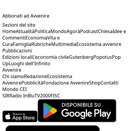
Abbonati ad Avvenire
Sezioni del sito
Home
Attualità
Politica
Mondo
Agorà
Podcast
Chiesa
Idee e
Commenti
Economia
Vita e
Cura
Famiglia
Rubriche
Multimedia
Ecosistema avvenire
Pubblicazioni
Edizioni locali
L'economia civile
Gutenberg
Popotus
Pop
Up
Luoghi dell'Infinito
Avvenire
Chi siamo
Redazione
Ecosistema
Avvenire
Pubblicità
Fondazione Avvenire
Shop
Contatti
Mondo CEI
SIR
Radio InBlu
TV2000
FISC