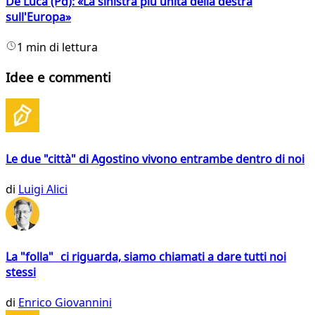
De Luca (Pd): «La sinistra più unita della destra
sull'Europa»
1 min di lettura
Idee e commenti
Le due "città" di Agostino vivono entrambe dentro di noi
di
Luigi Alici
La "folla" ci riguarda, siamo chiamati a dare tutti noi
stessi
di
Enrico Giovannini