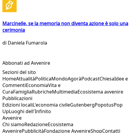
Marcinelle, se la memoria non diventa azione è solo una
cerimonia
di
Daniela Fumarola
Abbonati ad Avvenire
Sezioni del sito
Home
Attualità
Politica
Mondo
Agorà
Podcast
Chiesa
Idee e
Commenti
Economia
Vita e
Cura
Famiglia
Rubriche
Multimedia
Ecosistema avvenire
Pubblicazioni
Edizioni locali
L'economia civile
Gutenberg
Popotus
Pop
Up
Luoghi dell'Infinito
Avvenire
Chi siamo
Redazione
Ecosistema
Avvenire
Pubblicità
Fondazione Avvenire
Shop
Contatti